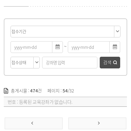
게시물 검색
~
검색
총게시물 :
474
건
페이지 :
54
/32
강좌목록 - 번호, 강좌명, 접수기간&교육기간, 교육요일/시간, 선발방법, 신청/모집(대기자), 신청방법, 접수상태 순
등록된 교육강좌가 없습니다.