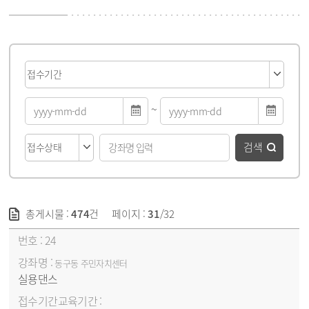
게시물 검색
~
검색
총게시물 :
474
건
페이지 :
31
/32
강좌목록 - 번호, 강좌명, 접수기간&교육기간, 교육요일/시간, 선발방법, 신청/모집(대기자), 신청방법, 접수상태 순
24
동구동 주민자치센터
실용댄스