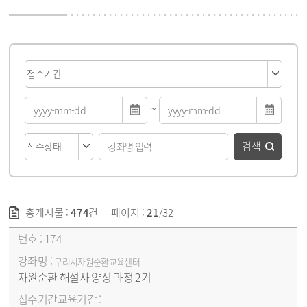
게시물 검색
~
검색
총게시물 :
474
건
페이지 :
21
/32
강좌목록 - 번호, 강좌명, 접수기간&교육기간, 교육요일/시간, 선발방법, 신청/모집(대기자), 신청방법, 접수상태 순
174
구리시자원순환교육센터
자원순환 해설사 양성 과정 2기