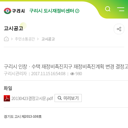
구리시 도시재정비센터
고시공고
주민소통공간
고시공고
고시공고 상세보기 - 제목, 담당자, 작성일, 조회수, 파일, 내용 정보 제공
구리시 인창ㆍ수택 재정비촉진지구 재정비촉진계획 변경 결정
작성자 :
작성일 :
조회 :
구리시관리자
2017.11.15 16:54:08
980
파일
미리보기
20130423결정고시문.pdf
경기도 고시 제2013-108호