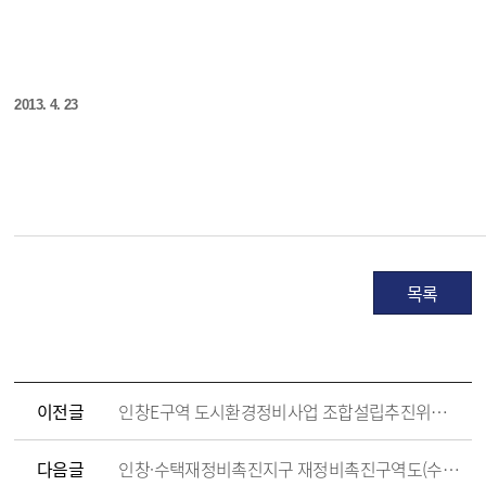
2013. 4. 23
목록
이전글
인창E구역 도시환경정비사업 조합설립추진위원회 승인 취소 고시
다음글
인창·수택재정비촉진지구 재정비촉진구역도(수택D구역,수택E구역)