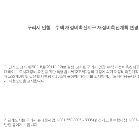
구리시 인창ㆍ수택 재정비촉진지구 재정비촉진계획 변경
1. 경기도 고시 제2011-8호(2011.1.12)로 결정․고시된 구리시 인창․수택 재정비촉
대하여 『도시재정비 촉진을 위한 특별법』제12조제1항의 규정에 의거 재정비촉진계획을
제12조제3항 및 같은법 시행령 제15조의 규정에 따라 이를 고시하며, 『토지이용규제
라 지형도면을 고시합니다.
2. 관계도서는 구리시 뉴타운사업과(031-550-8305～8306)및 경기도 융복합재생과(031-8
반인 등에게 보입니다.