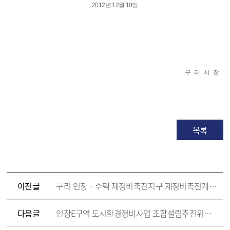
2012년 12월 10일
구 리 시 장
목록
이전글
구리 인창ㆍ수택 재정비촉진지구 재정비촉진계획 변경(안) 공람 공고
다음글
인창E구역 도시환경정비사업 조합설립추진위원회 승인 취소 고시