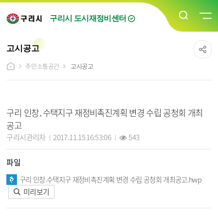
구리시 도시재정비센터
고시공고
주민소통공간
고시공고
고시공고 상세보기 - 제목, 담당자, 작성일, 조회수, 파일, 내용 정보 제공
구리 인창․수택지구 재정비촉진계획 변경 수립 공청회 개최
공고
작성자 :
작성일 :
조회 :
구리시관리자
2017.11.15 16:53:06
543
파일
구리 인창.수택지구 재정비촉진계획 변경 수립 공청회 개최공고.hwp
미리보기