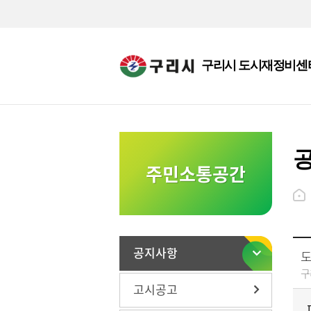
구리시 도시재정비센
주민소통공간
공지사항
도
구
고시공고