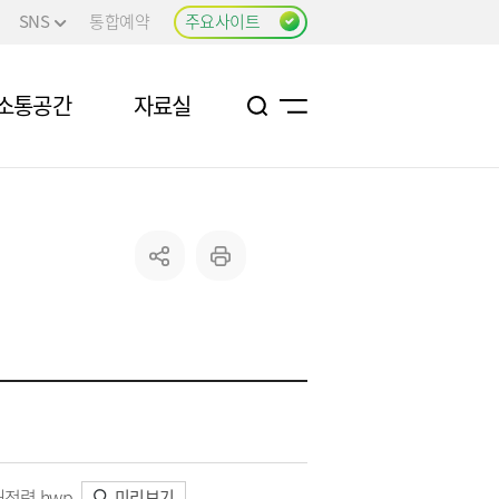
SNS
통합예약
주요사이트
소통공간
자료실
정령.hwp
미리보기