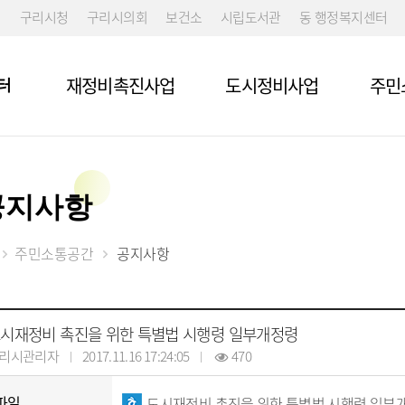
구리시청
구리시의회
보건소
시립도서관
동 행정복지센터
재정비촉진사업
도시정비사업
주민
터
공지사항
주민소통공간
공지사항
시재정비 촉진을 위한 특별법 시행령 일부개정령
리시관리자
2017.11.16 17:24:05
470
파일
도시재정비 촉진을 위한 특별법 시행령 일부개