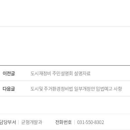
이전글
도시재정비 주민설명회 설명자료
다음글
도시및 주거환경정비법 일부개정안 입법예고 사항
담당부서
균형개발과
전화번호
031-550-8302