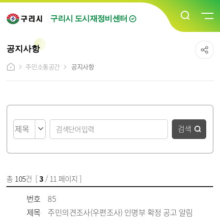
구리시 도시재정비센터
공지사항
주민소통공간
공지사항
게시물 검색
검색
총
105
건 [
3
/ 11 페이지 ]
게시물 목록
공지사항 목록 - 번호, 제목, 파일, 담당자, 작성일, 조회수 정보 제공
번호
85
제목
주민의견조사(우편조사) 인명부 확정 공고 알림