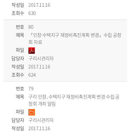
작성일
2017.11.16
조회수
630
번호
80
제목
『인창·수택지구 재정비촉진계획 변경』수립 공청
회 자료
파일
담당자
구리시관리자
작성일
2017.11.16
조회수
624
번호
79
제목
구리 인창․수택지구 재정비촉진계획 변경 수립 공
청회 개최 알림
파일
담당자
구리시관리자
작성일
2017.11.16