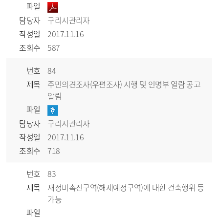
파일
담당자
구리시관리자
작성일
2017.11.16
조회수
587
번호
84
제목
주민의견조사(우편조사) 시행 및 인명부 열람 공고
알림
파일
담당자
구리시관리자
작성일
2017.11.16
조회수
718
번호
83
제목
재정비촉진구역(해제예정구역)에 대한 건축행위 등
가능
파일