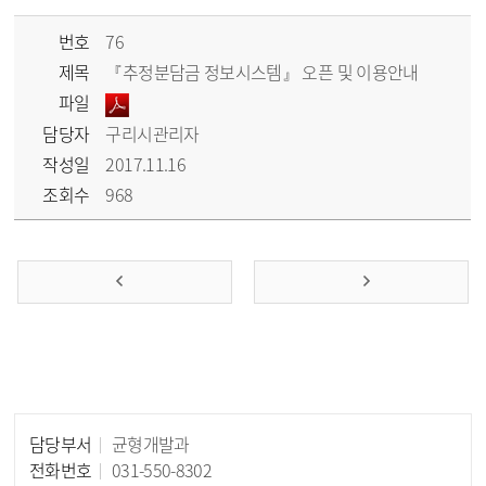
번호
76
제목
『추정분담금 정보시스템』 오픈 및 이용안내
파일
담당자
구리시관리자
작성일
2017.11.16
조회수
968
담당부서
균형개발과
담당자 정보
전화번호
031-550-8302