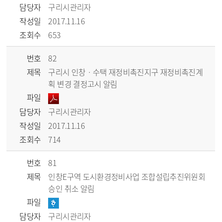
담당자
구리시관리자
작성일
2017.11.16
조회수
653
번호
82
제목
구리시 인창ㆍ수택 재정비촉진지구 재정비촉진계
획 변경 결정고시 알림
파일
담당자
구리시관리자
작성일
2017.11.16
조회수
714
번호
81
제목
인창E구역 도시환경정비사업 조합설립추진위원회
승인 취소 알림
파일
담당자
구리시관리자