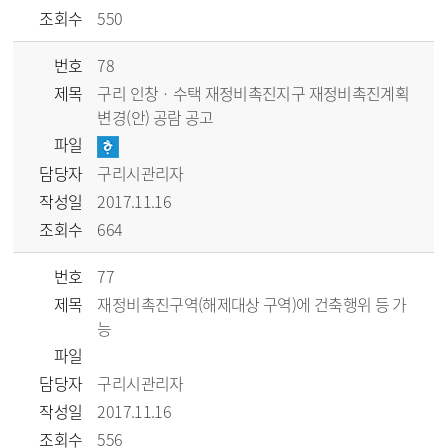
조회수
550
번호
78
제목
구리 인창ㆍ수택 재정비촉진지구 재정비촉진계획
변경(안) 공람 공고
파일
담당자
구리시관리자
작성일
2017.11.16
조회수
664
번호
77
제목
재정비촉진구역(해제대상 구역)에 건축행위 등 가
능
파일
담당자
구리시관리자
작성일
2017.11.16
조회수
556