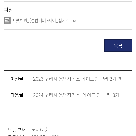
파일
포맷변환_[앨범커버]-재이_힘차게.jpg
목록
이전글
2023 구리시 음악창작소 메이드인 구리 2기 '해밀- U'
다음글
2024 구리시 음악창작소 '메이드 인 구리' 3기 베일 자켓사진
담당부서
문화예술과
담당자 정보