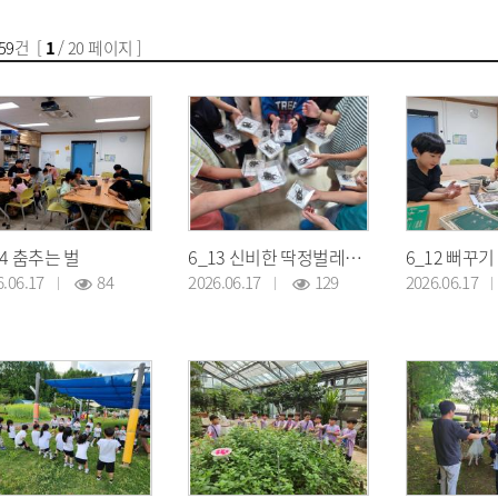
59
건 [
1
/ 20 페이지 ]
14 춤추는 벌
6_13 신비한 딱정벌레의 세계
6_12 뻐꾸기
6.06.17
84
2026.06.17
129
2026.06.17