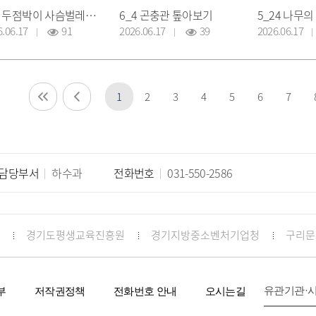
6_5 두점박이 사슴벌레는 어디에 살까?
6_4 곤충관 톺아보기
5_24 나무
6.06.17
91
2026.06.17
39
2026.06.17
1
2
3
4
5
6
7
담당부서
하수과
전화번호
031-550-2586
경기도평생교육진흥원
경기지방중소벤처기업청
구리문
유관기관·
부
저작권정책
전화번호 안내
오시는길