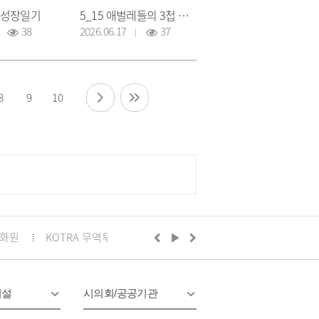
의 성장일기
5_15 애벌레들의 3첩 밥상
38
2026.06.17
37
8
9
10
화원
KOTRA 무역투자24
구리시의회
정부24
경기
시설
시의회/공공기관