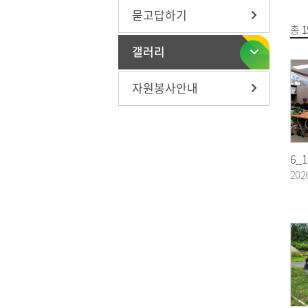
묻고답하기
총
1
갤러리
자원봉사안내
6_
202