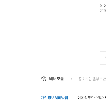
202
회
정부24
경기도청
행정안전부
중소기업 옴부즈만
배너모음
개인정보처리방침
이메일무단수집거