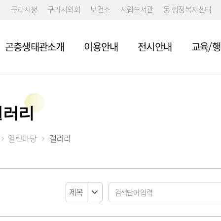
구리시청
구리시의회
보건소
시립도서관
동 행정복지센터
곤충생태관소개
이용안내
전시안내
교육/
갤러리
설예약
설예약
열린마당
갤러리