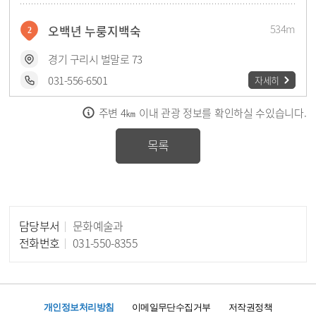
534m
오백년 누룽지백숙
2
경기 구리시 벌말로 73
031-556-6501
자세히
안내사항
주변 4㎞ 이내 관광 정보를 확인하실 수있습니다.
554m
다인한정식
3
목록
경기 구리시 벌말로 98
031-568-3977
자세히
담당부서
문화예술과
568m
담당자 정보
도화
4
전화번호
031-550-8355
경기 구리시 벌말로 76
031-558-0998
자세히
개인정보처리방침
이메일무단수집거부
저작권정책