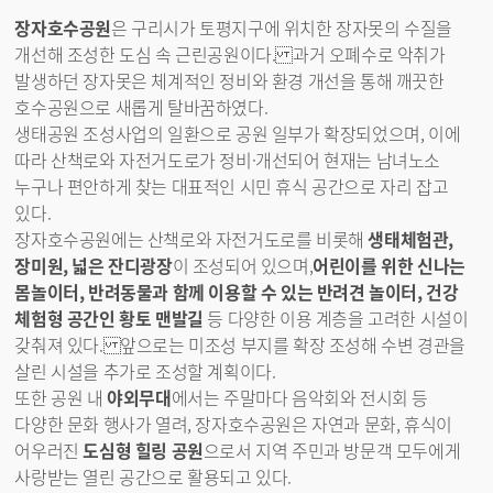
장자호수공원
은 구리시가 토평지구에 위치한 장자못의 수질을
개선해 조성한 도심 속 근린공원이다. 과거 오폐수로 악취가
발생하던 장자못은 체계적인 정비와 환경 개선을 통해 깨끗한
호수공원으로 새롭게 탈바꿈하였다.
생태공원 조성사업의 일환으로 공원 일부가 확장되었으며, 이에
따라 산책로와 자전거도로가 정비·개선되어 현재는 남녀노소
누구나 편안하게 찾는 대표적인 시민 휴식 공간으로 자리 잡고
있다.
장자호수공원에는 산책로와 자전거도로를 비롯해
생태체험관,
장미원, 넓은 잔디광장
이 조성되어 있으며,
어린이를 위한 신나는
몸놀이터, 반려동물과 함께 이용할 수 있는 반려견 놀이터, 건강
체험형 공간인 황토 맨발길
등 다양한 이용 계층을 고려한 시설이
갖춰져 있다. 앞으로는 미조성 부지를 확장 조성해 수변 경관을
살린 시설을 추가로 조성할 계획이다.
또한 공원 내
야외무대
에서는 주말마다 음악회와 전시회 등
다양한 문화 행사가 열려, 장자호수공원은 자연과 문화, 휴식이
어우러진
도심형 힐링 공원
으로서 지역 주민과 방문객 모두에게
사랑받는 열린 공간으로 활용되고 있다.