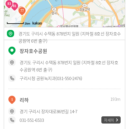
83
81
73
72
77
1km
경기도 구리시 수택동 878번지 일원 (지하철 8호선 장자호수
공원역 6번 출구)
장자호수공원
경기도 구리시 수택동 878번지 일원 (지하철 8호선 장자호
수공원역 6번 출구)
구리시청 공원녹지과(031-550-2476)
193m
리하
1
경기 구리시 장자대로86번길 14-7
031-551-6533
자세히