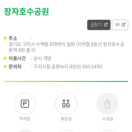
장자호수공원
길찾기
VR
주소
경기도 구리시 수택동 878번지 일원 (지하철 8호선 장자호수공
원역 6번 출구)
이용시간
상시 개방
문의처
구리시청 공원녹지과(031-550-2476)
주차장
화장실
수유실
있
있
없
음
음
음