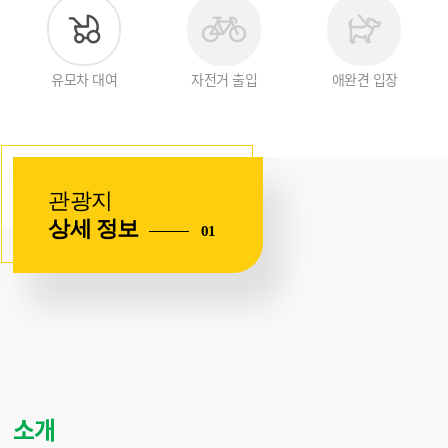
유모차 대여
자전거 출입
애완견 입장
있
없
없
음
음
음
관광지
상세 정보
01
소개