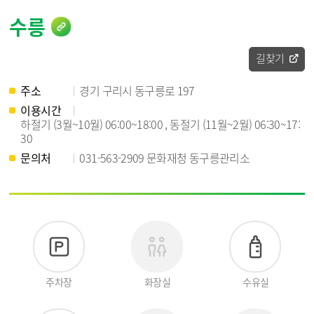
수릉
홈페이지 바로가기
길찾기
주소
경기 구리시 동구릉로 197
이용시간
하절기 (3월~10월) 06:00~18:00 , 동절기 (11월~2월) 06:30~17:
30
문의처
031-563-2909 문화재청 동구릉관리소
주차장
화장실
수유실
있
없
있
음
음
음