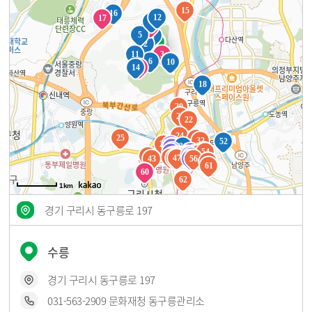
15
16
12
17
7
4
5
1
2
11
3
6
10
8
9
14
13
18
20
21
22
24
25
28
32
52
26
27
31
29
30
33
50
36
54
34
48
51
42
38
44
49
35
37
39
46
41
53
40
45
47
43
55
56
57
61
58
59
60
62
1km
경기 구리시 동구릉로 197
수릉
경기 구리시 동구릉로 197
031-563-2909 문화재청 동구릉관리소