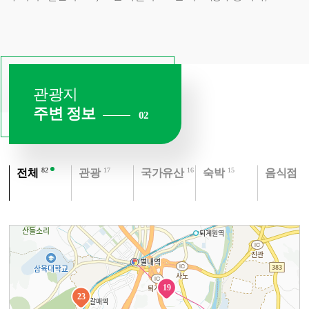
관광지
주변 정보
02
건 있음
건 있음
건 있음
건 있음
건 있음
82
17
16
15
33
전체
관광
국가유산
숙박
음식점
19
23