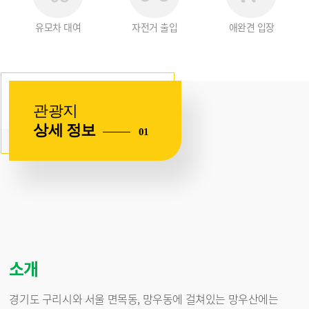
유모차 대여
자전거 출입
애완견 입장
없
없
없
음
음
음
관광지
상세 정보
01
소개
경기도 구리시와 서울 면목동, 망우동에 걸쳐있는 망우산에는