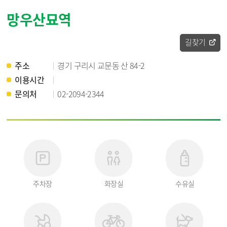
망우산묘역
길찾기
주소
경기 구리시 교문동 산 84-2
이용시간
문의처
02-2094-2344
주차장
화장실
수유실
없
없
없
음
음
음