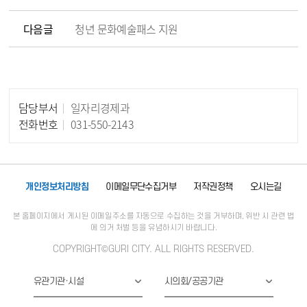
다음글
청년 문화예술패스 지원
담당부서
일자리경제과
담당자 정보
전화번호
031-550-2143
개인정보처리방침
이메일무단수집거부
저작권정책
오시는길
본 홈페이지에서 게시된 이메일주소를 자동으로 수집하는 것을 거부하며, 위반 시 관련 법
에 의거 처벌 등을 유념하시기 바랍니다.
COPYRIGHT©GURI CITY. ALL RIGHTS RESERVED.
유관기관·시설
시의회/공공기관