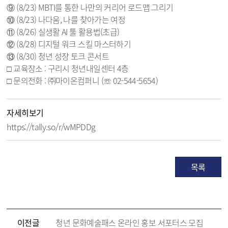
⑨ (8/23) MBTI를 통한 나만의 커리어 로드맵 그리기
⑩ (8/23) 나다움, 나를 찾아가는 여정
⑪ (8/26) 실생활 AI 툴 활용법(초급)
⑫ (8/28) 디지털 워크 스킬 마스터하기
⑬ (8/30) 청년 성장 토크 콘서트
□ 교육장소 : 구리시 청년내일센터 4층
□ 문의전화 : ㈜마이온컴퍼니 (☏ 02-544-5654)
자세히보기
https://tally.so/r/wMPDDg
목록
이전글
청년 문화예술패스 온라인 홍보 서포터스 모집