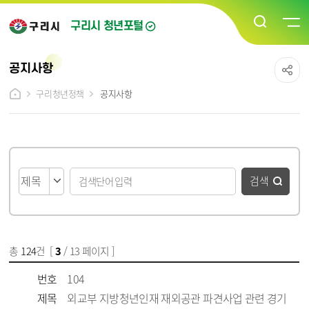
구리시 청년포털
공지사항
구리청년정책
공지사항
게시물 검색
검색
총
124
건 [
3
/ 13 페이지 ]
게시물 목록
청년소통/커뮤니티_공지사항 목록 - 번호, 제목, 파일, 조회수, 작성일 정보 제공
번호
104
제목
외교부 지방청년인재 재외공관 파견사업 관련 경기