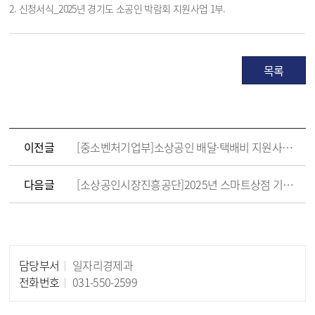
2. 신청서식_2025년 경기도 소공인 박람회 지원사업 1부.
목록
이전글
[중소벤처기업부]소상공인 배달·택배비 지원사업 홍보(연매출 기준 변경)
다음글
[소상공인시장진흥공단]2025년 스마트상점 기술보급사업 공고 안내(일반·배리어프리·SaaS)
담당부서
일자리경제과
담당자 정보
전화번호
031-550-2599