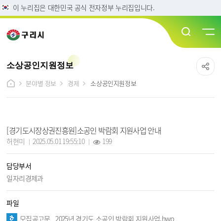
이 누리집은 대한민국 공식 전자정부 누리집입니다.
소상공인지원정보
분야별 정보
경제
소상공인지원정보
소상공인지원정보 상세보기 - 제목, 담당부서, 담당자, 작성일, 조회수, 파일, 내용 정보 제공
[경기도시장상권진흥원]소공인 박람회 지원사업 안내
작성자 :
작성일 :
조회 :
허현미
2025.05.01 19:55:10
199
담당부서
일자리경제과
파일
모집공고문_ 2025년 경기도 소공인 박람회 지원사업.hwp