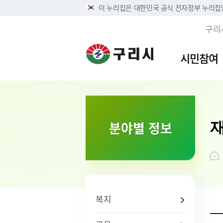
이 누리집은 대한민국 공식 전자정부 누리집
구리
시민참여
이용안내
민원접수
사전정보공표목록
역사속의 구리시
자유게
민원안
구리시
소개
분야별 정보
정부24
구리시 정보목록공개 및 온
디지털구리문화대전
시민의 
주민 및
영상정
시 연혁
라인 행정기록물 전시
리방침
구술 및 전화민원 안내
칭찬합
본인서명
시민헌
행정정보공개
개인정보
온라인 화상채팅 민원안
가족관계
시 상징
황
내(국민콜110)
조직운영 6대지표 공개
무인민
상징물
개인정보
종합민
구리시
제3자 
화요 야
브랜드 
복지
무료 법
전용서
사회적 
구리시