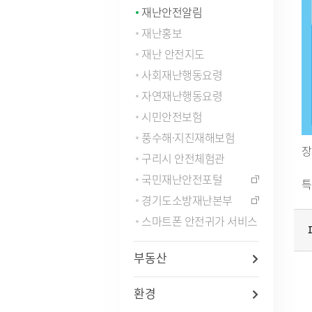
재난안전알림
자주묻는질문(FAQ)
인사통계
적극행
사업체조사
재난홍보
사회조사
재난 안전지도
기초생활보장수급자현황
사회재난행동요령
노인등록통계
자연재난행동요령
통계연보
경기통계
시민안전보험
국가통계
풍수해·지진재해보험
통계 지리정보 서비스
장
구리시 안전체험관
국민재난안전포털
특
경기도소방재난본부
스마트폰 안전귀가 서비스
부동산
환경