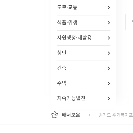
도로·교통
식품·위생
자원행정·재활용
청년
건축
주택
지속가능발전
기도평생교육진흥원
국가인권위원회 인권e
경기도 주거복지
배너모음