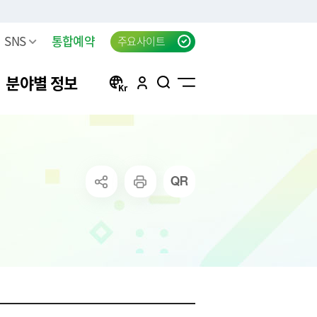
SNS
통합예약
주요사이트
분야별 정보
방
구리 생생뉴스 신청
자동차등록
행정서비스헌장(전문)
태극기 자료실
신청
방목록
한강시민공원 차량등록(구
자동차검사
행정서비스헌장 이행표준
공지사항
리시민)
청
요조사
자동차 검사지연 과태료
클라우드 팩스 서비스 이용
고
료
공신청
결과
자동차 검사지연 과태료 이
신청
의제기
반신고
주정차위반 사전알림
화물자동차 등록
상실적
모바일 납세서비스 신청
화물자동차 관련 자주 묻는
는 시책 및 제
청년내일센터 창업정보제
질문
공 신청
무단방치차량 신고
CCTV통합관제센터 견학 신
방치차량 강제처리