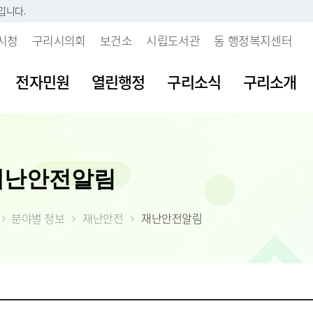
입니다.
시청
구리시의회
보건소
시립도서관
동 행정복지센터
전자민원
열린행정
구리소식
구리소개
시판
내
 개인정보처리방침
보육시설이용불편신고센터
지방세란?
발주계획현황
조직도
여권발급안내
공공데이터 개
주요업무계획
재난안전알림
부패행위신고
소리
 인감등록
보처리기기 운영관
불량식품신고센터
세목별납부안내
입찰정보
직원안내
여권신규발급
공공데이터 개
월간업무계획
갑질피해신고
시다
 사실 확인제
장
청소년유해업소신고센터
내가 낸 세금 알아보기
계약정보
부서별 팩스번호
여권재발급신
공공데이터 수
정책실명제
 처리업무 위탁현
분야별 정보
재난안전
재난안전알림
불친절 민원신
등록(호적)민원
물
부동산중개업소위법행위신
월별납부시기
대금지급
시청사안내
여권발급수수
공공데이터 제
시정성과평가
입찰공고
고
청탁금지법 위
원발급기안내
자료실
알아둡시다
입찰공지사항
찾아오시는 길
시정백서
사업발주계획
 목적 외 이용 및
부동산불법거래신고센터
공익신고센터
원실 안내
가
더 낸 세금 찾아가세요
구리시 주요수
제공 현황
예산낭비신고
간 민원실
자산
모바일 납세서비스 신청
2026년 달라지
안전신문고
도
률상담소 운영
체
건축물 및 기타물건 시가표
부동산 불법행위 통합 신
준액 결정고시
약자 배려 창구 운영
 도로명주소
고