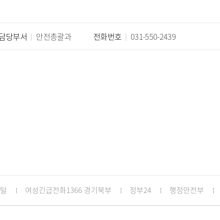
담당부서
안전총괄과
전화번호
031-550-2439
포털
여성긴급전화1366 경기북부
정부24
행정안전부