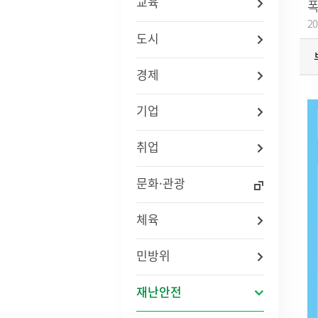
교육
폭
법령/자치법규
예산서 
20
관련사이트
결산서 
도시
중기지
국내
지방재
경제
연도별 사업추진현황
국외
기금운
재정정
기업
지방재
업무추진
취업
용역과제
지방공기
수도) 
문화·관광
개인하수처리시설(정화조)
정보통
지방보조
대형폐기물인터넷접수
정보통
현황
신고안
체육
정보통신
리 업무
민방위
인구현황
적극행정
재난안전
자동차등록현황
적극행정
세무상담실
면적·행정구역현황
적극행정