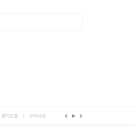
경기도청
구리시의회
경기도의회 구리상담소
구리문화