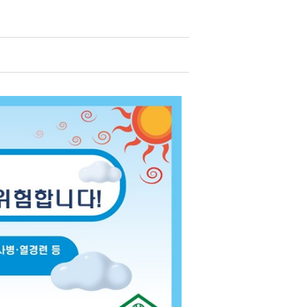
청
 종합정보
·하수도)
구리시 공무원 행동강령
자동차 의무보험
공개감사 및 결과공지
영업용 화물자동차 유가보
조금
기관
이해충돌방지법 자료실
구리시 관내 자동차 검사소
 결산정보
처리결과 공개
자동차관리사업 등록 안내
시민과 함께하는 청렴실천
협약
과태료 체납처분 안내
번호판 영치 안내
제도 안내
신청 목록
위원회 명단
위원회 회의록