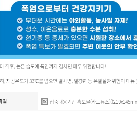
정 시민추천
지방기업 규제애로 신고센
터
국무조정실 규제신문고
마 직후, 높은 습도에 폭염까지 겹치면 매우 위험합니다!
히, 체감온도가 33℃를 넘으면 열사병, 열경련 등 온열질환 위험이 매뉴
파일
집중대응기간 홍보물(카드뉴스)((210x145mm)