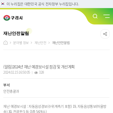
이 누리집은 대한민국 공식 전자정부 누리집입니다.
재난안전알림
분야별 정보
재난안전
재난안전알림
재난안전알림 상세보기 - 제목, 부서, 내용, 파일, 조회수, 작성일 정보 제공
(알림)2024년 재난 예경보시설 점검 및 개선계획
작성일 :
조회 :
2024.02.15 16:50:05
328
부서
안전총괄과
재난 예경보시설 : 자동음성경보(수위계측기 포함) 19, 자동음성통보(마을방
송) 30, 전광판 5 등 (3종 54개소)