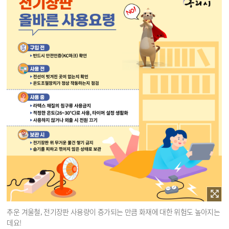
다음은 본문삽입이미지 대체텍스트입니다.
『전기장판』 올바른 사용요령
전기장판 올바른 사용요령 즐거운 변화, 더 행복한구리시 NO! 구입전 ▶반드시 안전인증(KC마크) 확인 사용 전 ▶ 전선이 벗겨진 곳이 없는지 확인 ▶ 온도조절장치가 정상 작동하는지 점검 사용 중 ▶라텍스 재질의 침구류 사용금지 ▶적정한 온도(26~30℃)로 사용, 타이머 설정 생활화 ▶사용하지 않거나 외출 시 전원 끄기 보관 시 ▶전기장판 위 무거운 물건 쌓기 금지 ▶ 습기를 피하고 꺾이지 않은 상태로 보관
추운 겨울철, 전기장판 사용량이 증가되는 만큼 화재에 대한 위험도 높아지는
데요!