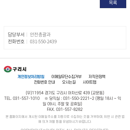
목록
담당부서
안전총괄과
담당자 정보
전화번호
031-550-2439
개인정보처리방침
이메일무단수집거부
저작권정책
전화번호 안내
오시는길
사이트맵
(우)11954 경기도 구리시 아차산로 439 (교문동)
TEL. 031-557-1010 ※ 당직실 : 031-550-2221~2 (평일 18시 ~ 익
일 09시, 주말 및 공휴일)
FAX. 031-557-8282
본 홈페이지에서 게시된 이메일주소를 자동으로 수집하는 것을 거부하며, 위반 시 관련 법
에 의거 처벌 등을 유념하시기 바랍니다.