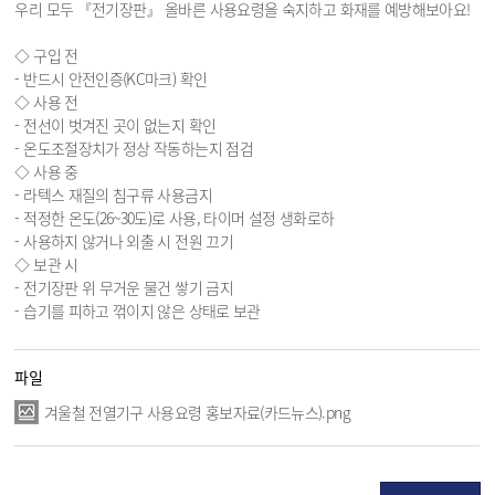
우리 모두 『전기장판』 올바른 사용요령을 숙지하고 화재를 예방해보아요!
◇ 구입 전
- 반드시 안전인증(KC마크) 확인
◇ 사용 전
- 전선이 벗겨진 곳이 없는지 확인
- 온도조절장치가 정상 작동하는지 점검
◇ 사용 중
- 라텍스 재질의 침구류 사용금지
- 적정한 온도(26~30도)로 사용, 타이머 설정 생화로하
- 사용하지 않거나 외출 시 전원 끄기
◇ 보관 시
- 전기장판 위 무거운 물건 쌓기 금지
- 습기를 피하고 꺾이지 않은 상태로 보관
파일
겨울철 전열기구 사용요령 홍보자료(카드뉴스).png