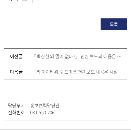
목록
이전글
「백경현 왜 말이 없나?」 관련 보도의 내용은 사실과 다릅니다.
다음글
구리 아이타워, 랜드마크관련 보도 내용은 사실과 다릅니다.
담당부서
홍보협력담당관
담당자 정보
전화번호
031-550-2061