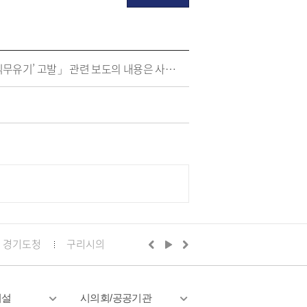
「전직 구리시 공무원, 백경현 시장 상대로 ‘직권남용 직무유기’ 고발」 관련 보도의 내용은 사실과 다릅니다.
경기도청
구리시의회
경기도의회 구리상담소
구리문화
시설
시의회/공공기관