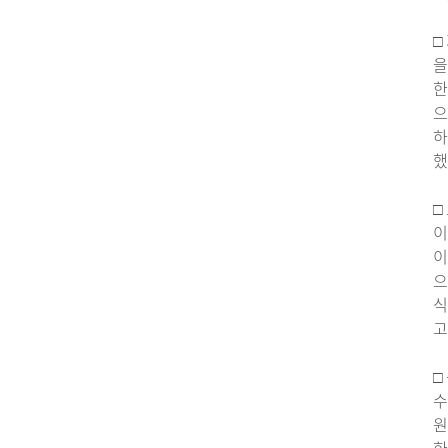
□
을
한
으
하
했
□
이
이
으
식
고
□
수
원