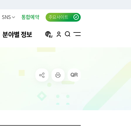
SNS
통합예약
주요사이트
분야별 정보
방
구리 생생뉴스 신청
자동차등록
행정서비스헌장(전문)
태극기 자료실
신청
방목록
한강시민공원 차량등록(구
자동차검사
행정서비스헌장 이행표준
공지사항
리시민)
청
요조사
자동차 검사지연 과태료
클라우드 팩스 서비스 이용
고
료
공신청
결과
자동차 검사지연 과태료 이
신청
의제기
반신고
주정차위반 사전알림
화물자동차 등록
상실적
모바일 납세서비스 신청
화물자동차 관련 자주 묻는
는 시책 및 제
청년내일센터 창업정보제
질문
공 신청
무단방치차량 신고
CCTV통합관제센터 견학 신
방치차량 강제처리