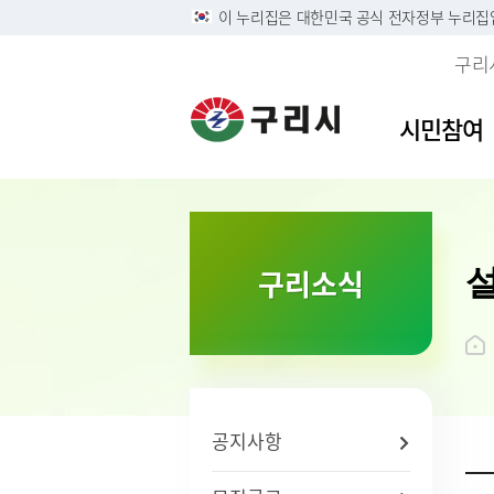
이 누리집은 대한민국 공식 전자정부 누리집
구리
시민참여
이용안내
민원접수
사전정보공표목록
역사속의 구리시
자유게
민원안
구리시
소개
구리소식
정부24
구리시 정보목록공개 및 온
디지털구리문화대전
시민의 
주민 및
영상정
시 연혁
라인 행정기록물 전시
리방침
구술 및 전화민원 안내
칭찬합
본인서명
시민헌
행정정보공개
개인정보
온라인 화상채팅 민원안
가족관계
시 상징
황
내(국민콜110)
조직운영 6대지표 공개
무인민
상징물
개인정보
종합민
구리시
제3자 
화요 야
브랜드 
공지사항
무료 법
전용서
사회적 
구리시