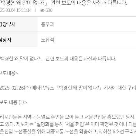
납세자보호관
백경현 왜 말이 없나?」 관련 보도의 내용은 사실과 다릅니다.
코로나19 대응
목록
알림마당
지방직영기업(상
모기서식지 신고센터
선정대리인
25.03.04 15:11:14
630
목록
자료실
지방공사
지방보조금 부정수급 신고
마을세무사
센터
방재정계획 현황
제안사업신청
지방출자·출연
지방세외수입
담당부서
총무과
정공시 현황
산하지방공기업
납부방법 안내
용계획 현황
고액·상습체납자 명단 공개
담당자
노유석
보공개
지방세 제증명 발급 안내
정투자심사 현황
위원회 인력풀 
비 공개 현황
위원회 인력풀 
백경현 왜 말이 없나?」 관련 보도의 내용은 사실과 다릅니다.
 결과 공개
업 경영공시(상·하
보도내용>
현황
신공사 사용전검사
금 중요재산 공시
신공사 감리원배치
 2025. 02. 26(수) 메타TV뉴스「백경현 왜 말이 없나?」기사에 대한 
내
설비 유지보수·관
 보도 내용 (1) >
리시민들은 지역내 동별로 주민을 모아 놓고 서울편입을 홍보했던 당시 
·소극행정 정의
규제개혁이란
고 있다. 제보자는 "설명회를 통해 '서울 편입'은 이미 확정된 것이나 
 사례 목록
규제개혁 자료실
울진입 노선증설을 위해 대중교통 노선을 확충하고, 지하철 6호선 구리시
 우수 공무원
규제입증요청