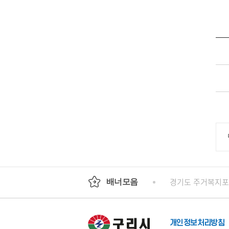
기도평생교육진흥원
국가인권위원회 인권e
경기도 주거복지
배너모음
개인정보처리방침