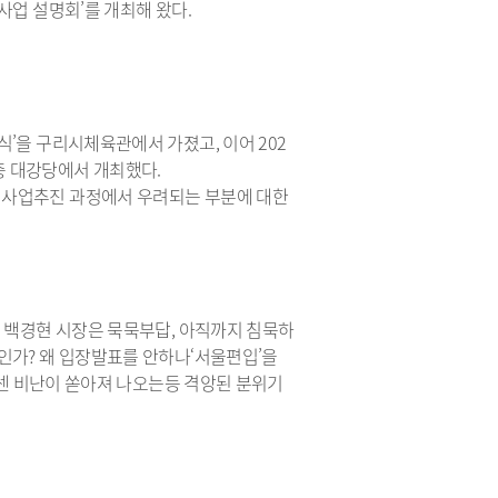
사업 설명회’를 개최해 왔다.
식’을 구리시체육관에서 가졌고, 이어 202
층 대강당에서 개최했다.
 사업추진 과정에서 우려되는 부분에 대한
던 백경현 시장은 묵묵부답, 아직까지 침묵하
것인가? 왜 입장발표를 안하나‘서울편입’을
 거센 비난이 쏟아져 나오는등 격앙된 분위기