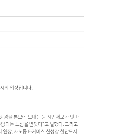
청
 종합정보
·하수도)
구리시 공무원 행동강령
자동차 의무보험
공개감사 및 결과공지
영업용 화물자동차 유가보
조금
기관
이해충돌방지법 자료실
구리시 관내 자동차 검사소
 결산정보
처리결과 공개
자동차관리사업 등록 안내
시민과 함께하는 청렴실천
협약
과태료 체납처분 안내
번호판 영치 안내
제도 안내
신청 목록
구리시의 입장입니다.
광경을 본보에 보내는 등 시민제보가 잇따
위원회 명단
다름없다는 느낌을 받았다"고 말했다. 그리고
위원회 회의록
 연장, 사노동 E-커머스 신성장 첨단도시