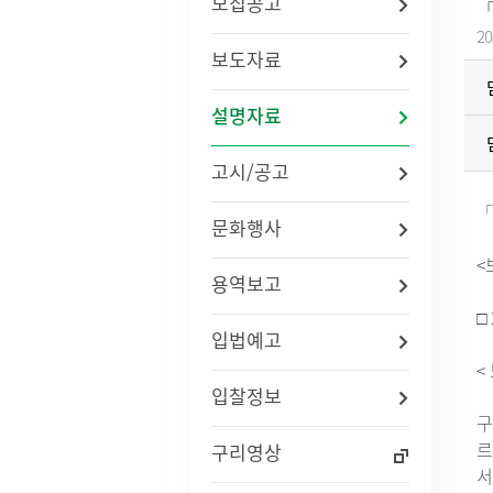
모집공고
「
법령/자치법규
예산서 
20
관련사이트
결산서 
보도자료
중기지
국내
지방재
설명자료
연도별 사업추진현황
국외
기금운
재정정
고시/공고
지방재
업무추진
「
문화행사
용역과제
지방공기
<
수도) 
용역보고
개인하수처리시설(정화조)
정보통
지방보조
대형폐기물인터넷접수
정보통
□
현황
신고안
입법예고
정보통신
<
리 업무
입찰정보
구
인구현황
적극행정
르
구리영상
자동차등록현황
적극행정
서
세무상담실
면적·행정구역현황
적극행정