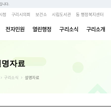
입니다.
시청
구리시의회
보건소
시립도서관
동 행정복지센터
전자민원
열린행정
구리소식
구리소개
시판
내
 개인정보처리방침
보육시설이용불편신고센터
지방세란?
발주계획현황
조직도
여권발급안내
공공데이터 개
주요업무계획
설명자료
부패행위신고
소리
 인감등록
보처리기기 운영관
불량식품신고센터
세목별납부안내
입찰정보
직원안내
여권신규발급
공공데이터 개
월간업무계획
갑질피해신고
시다
 사실 확인제
장
청소년유해업소신고센터
내가 낸 세금 알아보기
계약정보
부서별 팩스번호
여권재발급신
공공데이터 수
정책실명제
 처리업무 위탁현
구리소식
설명자료
불친절 민원신
등록(호적)민원
물
부동산중개업소위법행위신
월별납부시기
대금지급
시청사안내
여권발급수수
공공데이터 제
시정성과평가
입찰공고
고
청탁금지법 위
원발급기안내
자료실
알아둡시다
입찰공지사항
찾아오시는 길
시정백서
사업발주계획
 목적 외 이용 및
부동산불법거래신고센터
공익신고센터
원실 안내
가
더 낸 세금 찾아가세요
구리시 주요수
제공 현황
예산낭비신고
간 민원실
자산
모바일 납세서비스 신청
2026년 달라지
안전신문고
도
률상담소 운영
체
건축물 및 기타물건 시가표
부동산 불법행위 통합 신
준액 결정고시
약자 배려 창구 운영
 도로명주소
고