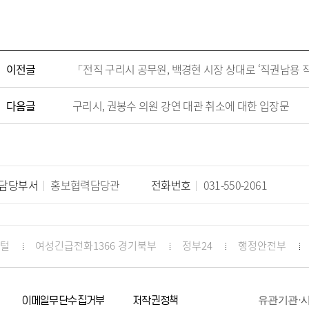
이전글
다음글
구리시, 권봉수 의원 강연 대관 취소에 대한 입장문
담당부서
홍보협력담당관
전화번호
031-550-2061
포털
여성긴급전화1366 경기북부
정부24
행정안전부
유관기관·
이메일무단수집거부
저작권정책