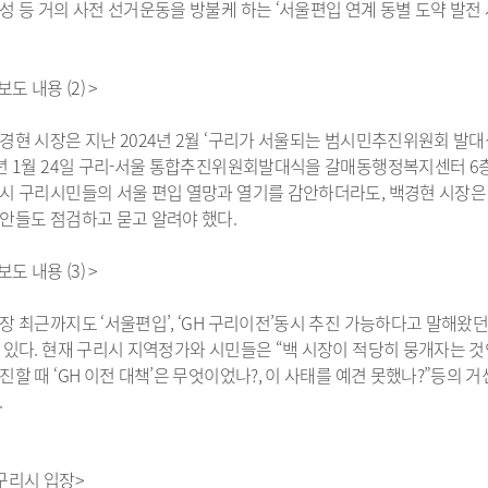
성 등 거의 사전 선거운동을 방불케 하는 ‘서울편입 연계 동별 도약 발전 
정 시민추천
지방기업 규제애로 신고센
터
국무조정실 규제신문고
 보도 내용 (2) >
경현 시장은 지난 2024년 2월 ‘구리가 서울되는 범시민추진위원회 발대
년 1월 24일 구리-서울 통합추진위원회발대식을 갈매동행정복지센터 6
시 구리시민들의 서울 편입 열망과 열기를 감안하더라도, 백경현 시장은
안들도 점검하고 묻고 알려야 했다.
 보도 내용 (3) >
장 최근까지도 ‘서울편입’, ‘GH 구리이전’동시 추진 가능하다고 말해왔
 있다. 현재 구리시 지역정가와 시민들은 “백 시장이 적당히 뭉개자는 
진할 때 ‘GH 이전 대책’은 무엇이었나?, 이 사태를 예견 못했나?”등의
.
구리시 입장>