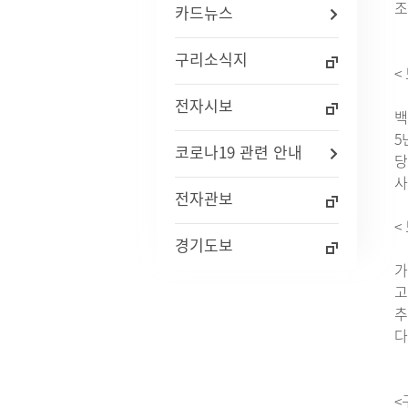
조
카드뉴스
자주묻는질문(FAQ)
인사통계
적극행
사업체조사
구리소식지
사회조사
<
기초생활보장수급자현황
전자시보
노인등록통계
백
통계연보
5
코로나19 관련 안내
경기통계
당
국가통계
사
통계 지리정보 서비스
전자관보
<
경기도보
가
고
추
다
<