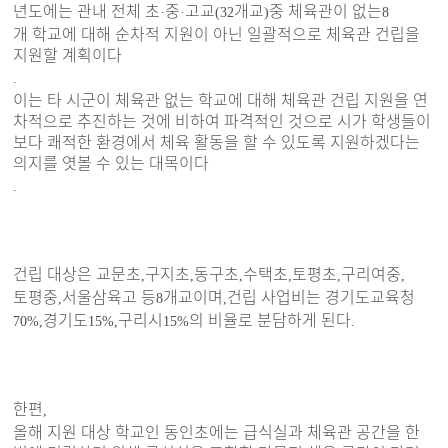
년도에는 관내 전체 초
중
고교
개교
중 체육관이 없는
·
·
(32
)
8
개 학교에 대해 순차적 지원이 아닌 일괄적으로 체육관 건립을
지원할 계획이다
.
이는 타 시군이 체육관 없는 학교에 대해 체육관 건립 지원을 연
차적으로 추진하는 것에 비하여 파격적인 것으로 시가 학생들이
보다 쾌적한 환경에서 체육 활동을 할 수 있도록 지원하겠다는
의지를 엿볼 수 있는 대목이다
.
건립 대상은 교문초
구지초
동구초
수택초
토평초
구리여중
,
,
,
,
,
,
토평중
서울삼육고 등
개교이며
건립 사업비는 경기도교육청
,
8
,
경기도
구리시
의 비율로 분담하게 된다
70%,
15%,
15%
.
한편
,
올해 지원 대상 학교인 동인초에는 급식실과 체육관 공간을 한