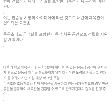
번에 건립하기 위해 급식실을 포함한 다목적 체육 공간이 마련
된다
.
이는 안승남 시장의 아이디어에 따른 것으로 내년에 체육관이
건립되는 교문초
,
동구초에도 급식실을 포함한 다목적 체육 공간으로 건립을 지원
할 계획이다
.
아울러 학교 체육관 건립은 학생들이 뛰어놀 수 있는 운동장 공간에 위치하
게 되므로 운동장 훼손을 최소화하기 위한 다각적인 노력을 기울이고 있다
이를 위해
년 지원 대상 학교인 토평초
.
2020
,
수택초와 초등학교와 함께 체육관을 사용하고 있는 장자중학교의 경우 인근
공원을 활용하여 체육관을 건립할 수 있도록 관계기관과의 협의를 진행 중
이다
.