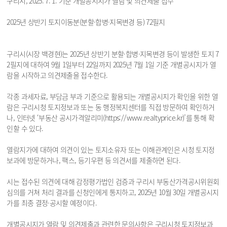
구리시, 2025. 7. 1. 기준 개별공시지가 열람 및 의견제출 접수
2025년 상반기 토지이동분(분할·합병·지목변경 등) 72필지
구리시(시장 백경현)는 2025년 상반기 분할·합병·지목변경 등이 발생한 토지 7
2필지에 대하여 9월 1일부터 22일까지 2025년 7월 1일 기준 개별공시지가 열
람을 시작하고 의견제출을 접수한다.
각종 과세자료, 부담금 부과 기준으로 활용되는 개별공시지가 확인을 위한 열
람은 구리시청 토지정보과 또는 동 행정복지센터를 직접 방문하여 확인하거
나, 인터넷 ‘부동산 공시가격알리미(https://www.realtyprice.kr)’를 통해 확
인할 수 있다.
열람지가에 대하여 의견이 있는 토지소유자 또는 이해관계인은 시청 토지정
보과에 방문하거나, 팩스, 등기우편 등 의견서를 제출하면 된다.
시는 접수된 의견에 대해 감정평가법인 검증과 구리시 부동산가격공시위원회
심의를 거쳐 처리 결과를 신청인에게 통지하고, 2025년 10월 30일 개별공시지
가를 최종 결정·공시할 예정이다.
개별공시지가 열람 및 의견제출과 관련한 문의사항은 구리시청 토지정보과