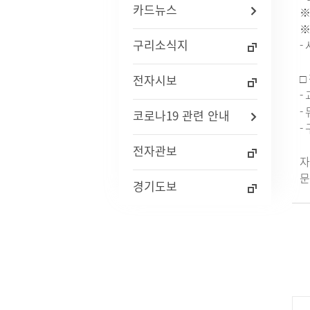
카드뉴스
※
자주묻는질문(FAQ)
인사통계
적극행
※
사업체조사
구리소식지
-
사회조사
기초생활보장수급자현황
□
전자시보
노인등록통계
-
통계연보
-
코로나19 관련 안내
경기통계
-
국가통계
통계 지리정보 서비스
전자관보
자
문
경기도보