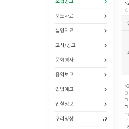
모집공고
<
법령/자치법규
예산서 
김
관련사이트
결산서 
보도자료
중기지
국내
지방재
설명자료
연도별 사업추진현황
국외
기금운
재정정
고시/공고
지방재
업무추진
문화행사
용역과제
지방공기
수도) 
용역보고
개인하수처리시설(정화조)
정보통
지방보조
대형폐기물인터넷접수
정보통
<
현황
신고안
입법예고
□
정보통신
□
리 업무
입찰정보
□
-
인구현황
적극행정
구리영상
-
자동차등록현황
적극행정
-
세무상담실
면적·행정구역현황
적극행정