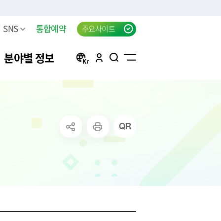
SNS
통합예약
주요사이트
분야별 정보
방
구리 생생뉴스 신청
자동차등록
행정서비스헌장(전문)
태극기 자료실
신청
방목록
한강시민공원 차량등록(구
자동차검사
행정서비스헌장 이행표준
공지사항
리시민)
청
요조사
자동차 검사지연 과태료
클라우드 팩스 서비스 이용
고
료
공신청
결과
자동차 검사지연 과태료 이
신청
의제기
반신고
주정차위반 사전알림
화물자동차 등록
상실적
모바일 납세서비스 신청
화물자동차 관련 자주 묻는
는 시책 및 제
청년내일센터 창업정보제
질문
공 신청
무단방치차량 신고
CCTV통합관제센터 견학 신
방치차량 강제처리