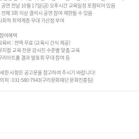
 공연 전날 10월 17일(금) 오후시간 교육일정 포함되어 있음
정 시민추천
지방기업 규제애로 신고센
 전체 3회 이상 결석시 공연 참여 제한될 수 있음
터
 사회적 취약계층 우대 가산점 부여
국무조정실 규제신문고
 참여혜택
 교육비 : 전액 무료 (교육시 간식 제공)
 뮤지컬 교육 전문 강사진 수준별 맞춤 교육
 구리아트홀 결과 발표회 무대 참여 등
세한 사항은 공고문을 참고하여 주시기 바랍니다!
의처 : 031-580-7943(구리문화재단 문화진흥팀)