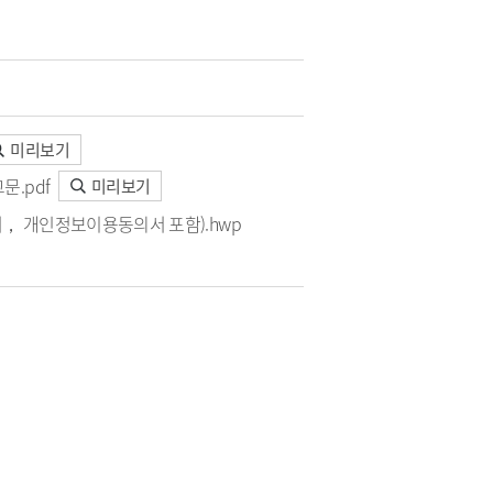
청
 종합정보
·하수도)
구리시 공무원 행동강령
자동차 의무보험
공개감사 및 결과공지
영업용 화물자동차 유가보
조금
기관
이해충돌방지법 자료실
구리시 관내 자동차 검사소
 결산정보
처리결과 공개
자동차관리사업 등록 안내
시민과 함께하는 청렴실천
협약
미리보기
과태료 체납처분 안내
번호판 영치 안내
제도 안내
문.pdf
미리보기
신청 목록
서， 개인정보이용동의서 포함).hwp
위원회 명단
위원회 회의록