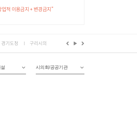
 상업적 이용금지 + 변경금지"
경기도청
구리시의회
경기도의회 구리상담소
구리문화
시설
시의회/공공기관