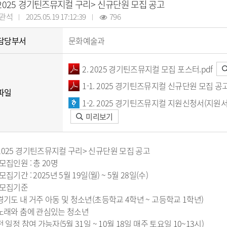
납세자보호관
2025 경기틴즈뮤지컬 구리> 신규단원 모집 공고
코로나19 대응
목록
알림마당
지방직영기업(상
모기서식지 신고센터
선정대리인
관석
2025.05.19 17:12:39
796
목록
자료실
지방공사
지방보조금 부정수급 신고
마을세무사
센터
방재정계획 현황
제안사업신청
지방출자·출연
지방세외수입
담당부서
문화예술과
정공시 현황
산하지방공기업
납부방법 안내
용계획 현황
고액·상습체납자 명단 공개
2. 2025 경기틴즈뮤지컬 모집 포스터.pdf
보공개
지방세 제증명 발급 안내
정투자심사 현황
위원회 인력풀 
1-1. 2025 경기틴즈뮤지컬 신규단원 모집 공고
파일
비 공개 현황
위원회 인력풀 
1-2. 2025 경기틴즈뮤지컬 지원신청서(지원
 결과 공개
미리보기
업 경영공시(상·하
현황
신공사 사용전검사
금 중요재산 공시
신공사 감리원배치
2025 경기틴즈뮤지컬 구리> 신규단원 모집 공고
내
 모집인원 : 총 20명
설비 유지보수·관
 모집기간 : 2025년 5월 19일(월) ~ 5월 28일(수)
 모집기준
 경기도 내 거주 아동 및 청소년(초등학교 4학년 ~ 고등학교 1학년)
·소극행정 정의
규제개혁이란
 노래와 춤에 관심있는 청소년
 사례 목록
규제개혁 자료실
 전 일정 참여 가능자(5월 31일 ~ 10월 18일 매주 토요일 10~13시)
 우수 공무원
규제입증요청