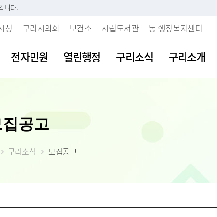
입니다.
시청
구리시의회
보건소
시립도서관
동 행정복지센터
전자민원
열린행정
구리소식
구리소개
시판
내
 개인정보처리방침
보육시설이용불편신고센터
지방세란?
발주계획현황
조직도
여권발급안내
공공데이터 개
주요업무계획
모집공고
부패행위신고
소리
 인감등록
보처리기기 운영관
불량식품신고센터
세목별납부안내
입찰정보
직원안내
여권신규발급
공공데이터 개
월간업무계획
갑질피해신고
시다
 사실 확인제
장
청소년유해업소신고센터
내가 낸 세금 알아보기
계약정보
부서별 팩스번호
여권재발급신
공공데이터 수
정책실명제
 처리업무 위탁현
구리소식
모집공고
불친절 민원신
등록(호적)민원
물
부동산중개업소위법행위신
월별납부시기
대금지급
시청사안내
여권발급수수
공공데이터 제
시정성과평가
입찰공고
고
청탁금지법 위
원발급기안내
자료실
알아둡시다
입찰공지사항
찾아오시는 길
시정백서
사업발주계획
 목적 외 이용 및
부동산불법거래신고센터
공익신고센터
원실 안내
가
더 낸 세금 찾아가세요
구리시 주요수
제공 현황
예산낭비신고
간 민원실
자산
모바일 납세서비스 신청
2026년 달라지
안전신문고
도
률상담소 운영
체
건축물 및 기타물건 시가표
부동산 불법행위 통합 신
준액 결정고시
약자 배려 창구 운영
 도로명주소
고