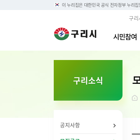
이 누리집은 대한민국 공식 전자정부 누리집
구리
시민참여
이용안내
민원접수
사전정보공표목록
역사속의 구리시
자유게
민원안
구리시
소개
구리소식
정부24
구리시 정보목록공개 및 온
디지털구리문화대전
시민의 
주민 및
영상정
시 연혁
라인 행정기록물 전시
리방침
구술 및 전화민원 안내
칭찬합
본인서명
시민헌
행정정보공개
개인정보
온라인 화상채팅 민원안
가족관계
시 상징
황
내(국민콜110)
조직운영 6대지표 공개
무인민
상징물
개인정보
종합민
구리시
제3자 
화요 야
브랜드 
공지사항
무료 법
전용서
사회적 
구리시