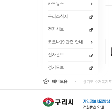
카드뉴스
자주묻는질문(FAQ)
인사통계
적극행
사업체조사
구리소식지
사회조사
기초생활보장수급자현황
전자시보
노인등록통계
통계연보
코로나19 관련 안내
경기통계
국가통계
통계 지리정보 서비스
전자관보
경기도보
기도평생교육진흥원
국가인권위원회 인권e
경기도 주거복지
배너모음
개인정보처리방침
전화번호 안내