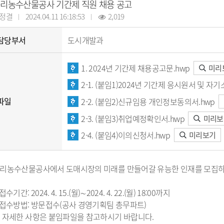
납세자보호관
리농수산물공사 기간제 직원 채용 공고
코로나19 대응
목록
알림마당
지방직영기업(상
모기서식지 신고센터
선정대리인
정결
2024.04.11 16:18:53
2,019
목록
자료실
지방공사
지방보조금 부정수급 신고
마을세무사
센터
방재정계획 현황
제안사업신청
지방출자·출연
지방세외수입
담당부서
도시개발과
정공시 현황
산하지방공기업
납부방법 안내
용계획 현황
고액·상습체납자 명단 공개
1. 2024년 기간제 채용공고문.hwp
미리
보공개
지방세 제증명 발급 안내
정투자심사 현황
위원회 인력풀 
2-1. (붙임1)2024년 기간제 응시원서 및 자기
비 공개 현황
위원회 인력풀 
파일
2-2. (붙임2)신규임용 개인정보동의서.hwp
 결과 공개
2-3. (붙임3)취업예정확인서.hwp
미리보
업 경영공시(상·하
현황
신공사 사용전검사
2-4. (붙임4)이의신청서.hwp
미리보기
금 중요재산 공시
신공사 감리원배치
내
설비 유지보수·관
리농수산물공사에서 도매시장의 미래를 만들어갈 유능한 인재를 모집하오
 접수기간: 2024. 4. 15.(월)∼2024. 4. 22.(월) 18:00까지
·소극행정 정의
규제개혁이란
 접수방법: 방문접수(공사 경영기획팀 총무파트)
 사례 목록
규제개혁 자료실
 자세한 사항은 붙임파일을 참고하시기 바랍니다.
 우수 공무원
규제입증요청