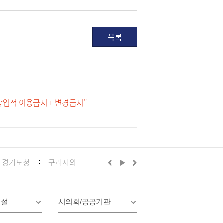
목록
 상업적 이용금지 + 변경금지"
경기도청
구리시의회
경기도의회 구리상담소
구리문화
시설
시의회/공공기관