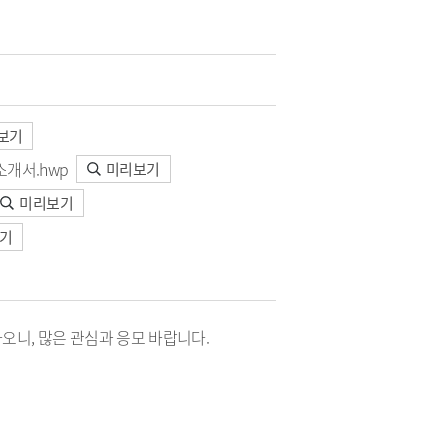
청
 종합정보
·하수도)
구리시 공무원 행동강령
자동차 의무보험
공개감사 및 결과공지
영업용 화물자동차 유가보
조금
기관
이해충돌방지법 자료실
구리시 관내 자동차 검사소
 결산정보
처리결과 공개
자동차관리사업 등록 안내
시민과 함께하는 청렴실천
협약
보기
과태료 체납처분 안내
번호판 영치 안내
제도 안내
소개서.hwp
미리보기
신청 목록
미리보기
기
니, 많은 관심과 응모 바랍니다.
위원회 명단
위원회 회의록