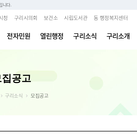
입니다.
시청
구리시의회
보건소
시립도서관
동 행정복지센터
전자민원
열린행정
구리소식
구리소개
시판
내
 개인정보처리방침
보육시설이용불편신고센터
지방세란?
발주계획현황
조직도
여권발급안내
공공데이터 개
주요업무계획
모집공고
부패행위신고
소리
 인감등록
보처리기기 운영관
불량식품신고센터
세목별납부안내
입찰정보
직원안내
여권신규발급
공공데이터 개
월간업무계획
갑질피해신고
시다
 사실 확인제
장
청소년유해업소신고센터
내가 낸 세금 알아보기
계약정보
부서별 팩스번호
여권재발급신
공공데이터 수
정책실명제
 처리업무 위탁현
구리소식
모집공고
불친절 민원신
등록(호적)민원
물
부동산중개업소위법행위신
월별납부시기
대금지급
시청사안내
여권발급수수
공공데이터 제
시정성과평가
입찰공고
고
청탁금지법 위
원발급기안내
자료실
알아둡시다
입찰공지사항
찾아오시는 길
시정백서
사업발주계획
 목적 외 이용 및
부동산불법거래신고센터
공익신고센터
원실 안내
가
더 낸 세금 찾아가세요
구리시 주요수
제공 현황
예산낭비신고
간 민원실
자산
모바일 납세서비스 신청
2026년 달라지
안전신문고
도
률상담소 운영
체
건축물 및 기타물건 시가표
부동산 불법행위 통합 신
준액 결정고시
약자 배려 창구 운영
 도로명주소
고