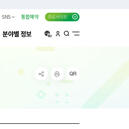
SNS
통합예약
주요사이트
분야별 정보
방
구리 생생뉴스 신청
자동차등록
행정서비스헌장(전문)
태극기 자료실
신청
방목록
한강시민공원 차량등록(구
자동차검사
행정서비스헌장 이행표준
공지사항
리시민)
청
요조사
자동차 검사지연 과태료
클라우드 팩스 서비스 이용
고
료
공신청
결과
자동차 검사지연 과태료 이
신청
의제기
반신고
주정차위반 사전알림
화물자동차 등록
상실적
모바일 납세서비스 신청
화물자동차 관련 자주 묻는
는 시책 및 제
청년내일센터 창업정보제
질문
공 신청
무단방치차량 신고
CCTV통합관제센터 견학 신
방치차량 강제처리