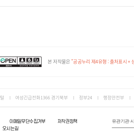
정 시민추천
지방기업 규제애로 신고센
터
국무조정실 규제신문고
본 저작물은
"공공누리 제4유형 : 출처표시 +
포털
여성긴급전화1366 경기북부
정부24
행정안전부
유관기관·
이메일무단수집거부
저작권정책
오시는길