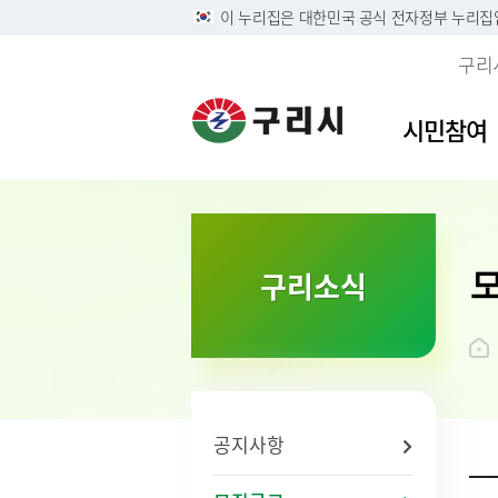
이 누리집은 대한민국 공식 전자정부 누리집
구리
시민참여
이용안내
민원접수
사전정보공표목록
역사속의 구리시
자유게
민원안
구리시
소개
구리소식
정부24
구리시 정보목록공개 및 온
디지털구리문화대전
시민의 
주민 및
영상정
시 연혁
라인 행정기록물 전시
리방침
구술 및 전화민원 안내
칭찬합
본인서명
시민헌
행정정보공개
개인정보
온라인 화상채팅 민원안
가족관계
시 상징
황
내(국민콜110)
조직운영 6대지표 공개
무인민
상징물
개인정보
종합민
구리시
제3자 
화요 야
브랜드 
공지사항
무료 법
전용서
사회적 
구리시