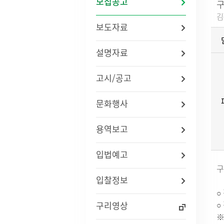
모집공고
구
법령/자치법규
예산서 
김
관련사이트
결산서 
보도자료
중기지
국내
지방재
설명자료
연도별 사업추진현황
국외
기금운
재정정
고시/공고
지방재
업무추진
문화행사
용역과제
지방공기
수도) 
용역보고
개인하수처리시설(정화조)
정보통
지방보조
대형폐기물인터넷접수
정보통
현황
신고안
입법예고
정보통신
구
리 업무
입찰정보
○
인구현황
적극행정
○
구리영상
자동차등록현황
적극행정
※
세무상담실
면적·행정구역현황
적극행정