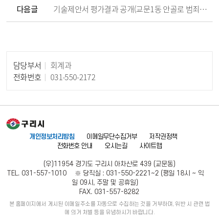
다음글
기술제안서 평가결과 공개(교문1동 안골로 범죄예방 환경디자인 사업 디자인 수립 용역)
담당부서
회계과
담당자 정보
전화번호
031-550-2172
개인정보처리방침
이메일무단수집거부
저작권정책
전화번호 안내
오시는길
사이트맵
(우)11954 경기도 구리시 아차산로 439 (교문동)
TEL. 031-557-1010 ※ 당직실 : 031-550-2221~2 (평일 18시 ~ 익
일 09시, 주말 및 공휴일)
FAX. 031-557-8282
본 홈페이지에서 게시된 이메일주소를 자동으로 수집하는 것을 거부하며, 위반 시 관련 법
에 의거 처벌 등을 유념하시기 바랍니다.