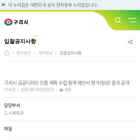
이 누리집은 대한민국 공식 전자정부 누리집입니다.
입찰공지사항
열린행정
계약정보
입찰공지사항
입찰공지사항 상세보기 - 제목, 담당부서, 담당자, 조회수, 작성일, 파일, 내용 정보 제공
구리시 공공디자인 진흥 계획 수립 용역 제안서 평가(정성) 결과 공개
작성자 :
작성일 :
조회 :
이숙진
2019.09.16 09:20:33
869
담당부서
도시계획과
파일