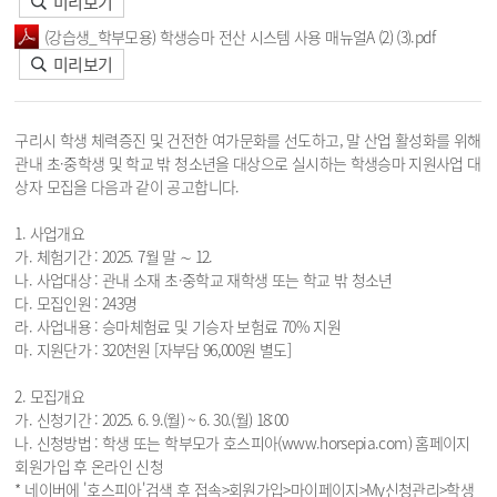
미리보기
(강습생_학부모용) 학생승마 전산 시스템 사용 매뉴얼A (2) (3).pdf
미리보기
구리시 학생 체력증진 및 건전한 여가문화를 선도하고, 말 산업 활성화를 위해
관내 초·중학생 및 학교 밖 청소년을 대상으로 실시하는 학생승마 지원사업 대
상자 모집을 다음과 같이 공고합니다.
1. 사업개요
가. 체험기간 : 2025. 7월 말 ∼ 12.
나. 사업대상 : 관내 소재 초·중학교 재학생 또는 학교 밖 청소년
다. 모집인원 : 243명
라. 사업내용 : 승마체험료 및 기승자 보험료 70% 지원
마. 지원단가 : 320천원 [자부담 96,000원 별도]
2. 모집개요
가. 신청기간 : 2025. 6. 9.(월) ~ 6. 30.(월) 18:00
나. 신청방법 : 학생 또는 학부모가 호스피아(www.horsepia.com) 홈페이지
회원가입 후 온라인 신청
* 네이버에 '호스피아'검색 후 접속>회원가입>마이페이지>My신청관리>학생