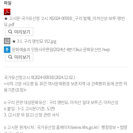
파일
★ 고시문-국가유산청 고시 제2024-0093호_구리 발췌_아차산성-보루-명빈
묘.pdf
미리보기
★ 3-1. 구리 명빈묘 외2.jpg
문화예술과 민원사무편람(2024년 4분기)ku)-문화유산만.hwp
미리보기
국가유산청고시 제2024-0093호(2024.12.02.)
<사적 고양 서오릉 등 10건 역사문화환경 보존지역 내 건축행위 등에 관한 허
용기준(조정)>
o 구리 관련 대상문화유산 : 구리 명빈묘, 아차산 일대 보루군, 아차산성
o 붙임 : 1~2. 고시문(기준, 도면)
3. (고시문 외 참고) 신청 관련 서식
o 고시문 원게시처 : 국가유산청 홈페이지(www.khs.go.kr) : 행정정보 > 법령