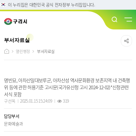
이 누리집은 대한민국 공식 전자정부 누리집입니다.
부서자료실
열린행정
부서자료실
부서자료실 상세보기 - 제목, 담당부서, 담당자, 조회수, 작성일, 파일, 내용 정보 제공
명빈묘, 아차산일대보루군, 아차산성 역사문화환경 보존지역 내 건축행
위 등에 관한 허용기준 고시문(국가유산청 고시 2024-12-02)*신청관련
서식 포함
작성자 :
작성일 :
조회 :
구선옥
2025.01.15 15:24:09
319
담당부서
문화예술과