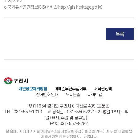
고시 > 고시
o 국가유산공간정보(GIS)서비스(http://gis-heritage.go.kr)
목록
개인정보처리방침
이메일무단수집거부
저작권정책
전화번호 안내
오시는길
사이트맵
(우)11954 경기도 구리시 아차산로 439 (교문동)
TEL. 031-557-1010 ※ 당직실 : 031-550-2221~2 (평일 18시 ~ 익
일 09시, 주말 및 공휴일)
FAX. 031-557-8282
본 홈페이지에서 게시된 이메일주소를 자동으로 수집하는 것을 거부하며, 위반 시 관련 법
에 의거 처벌 등을 유념하시기 바랍니다.