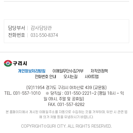
담당부서
감사담당관
담당자 정보
전화번호
031-550-8374
개인정보처리방침
이메일무단수집거부
저작권정책
전화번호 안내
오시는길
사이트맵
(우)11954 경기도 구리시 아차산로 439 (교문동)
TEL. 031-557-1010 ※ 당직실 : 031-550-2221~2 (평일 18시 ~ 익
일 09시, 주말 및 공휴일)
FAX. 031-557-8282
본 홈페이지에서 게시된 이메일주소를 자동으로 수집하는 것을 거부하며, 위반 시 관련 법
에 의거 처벌 등을 유념하시기 바랍니다.
COPYRIGHT©GURI CITY. ALL RIGHTS RESERVED.