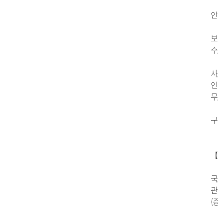
안
보
수
사
인
무
구
【
국
관
(