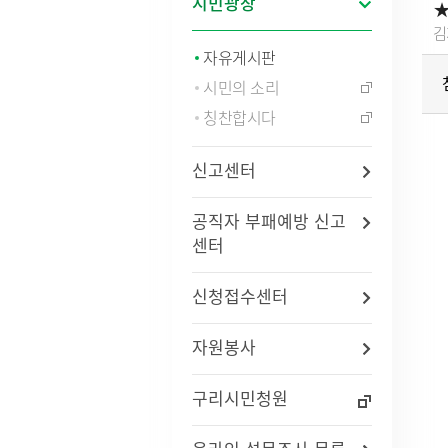
시민광장
★
법령/자치법규
예산서 
김
관련사이트
결산서 
자유게시판
중기지
시민의 소리
국내
지방재
연도별 사업추진현황
국외
칭찬합시다
기금운
재정정
지방재
신고센터
업무추진
용역과제
공직자 부패예방 신고
지방공기
센터
수도) 
개인하수처리시설(정화조)
정보통
지방보조
대형폐기물인터넷접수
정보통
신청접수센터
현황
신고안
정보통신
자원봉사
리 업무
구리시민청원
인구현황
적극행정
자동차등록현황
적극행정
세무상담실
면적·행정구역현황
적극행정