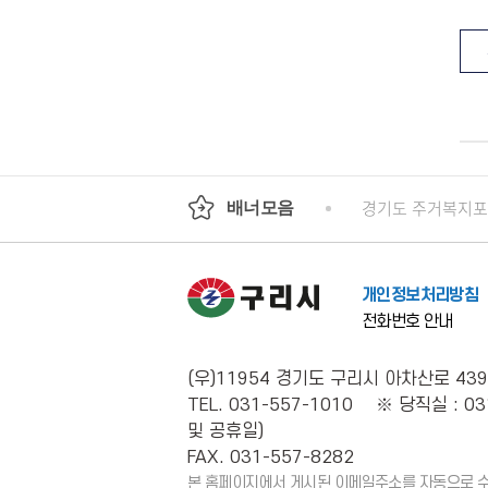
기도평생교육진흥원
국가인권위원회 인권e
경기도 주거복지
배너모음
개인정보처리방침
전화번호 안내
(우)11954 경기도 구리시 아차산로 439
TEL. 031-557-1010 ※ 당직실 : 03
및 공휴일)
FAX. 031-557-8282
본 홈페이지에서 게시된 이메일주소를 자동으로 수집