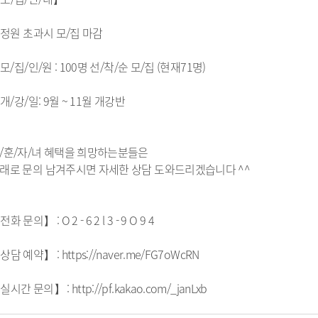
. 정원 초과시 모/집 마감
. 모/집/인/원 : 100명 선/착/순 모/집 (현재71명)
. 개/강/일: 9월 ~ 11월 개강반
/훈/자/녀 혜택을 희망하는분들은
래로 문의 남겨주시면 자세한 상담 도와드리겠습니다 ^^
화 문의】 : O 2 - 6 2 l 3 - 9 O 9 4
상담 예약】 : https://naver.me/FG7oWcRN
실시간 문의】 : http://pf.kakao.com/_janLxb