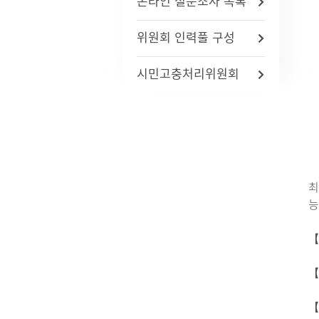
온라인 설문조사 목록
자주묻는질문(FAQ)
인사통계
적극행
사업체조사
위원회 인력풀 구성
사회조사
기초생활보장수급자현황
시민고충처리위원회
노인등록통계
통계연보
경기통계
국가통계
통계 지리정보 서비스
최
능
【전
【
【