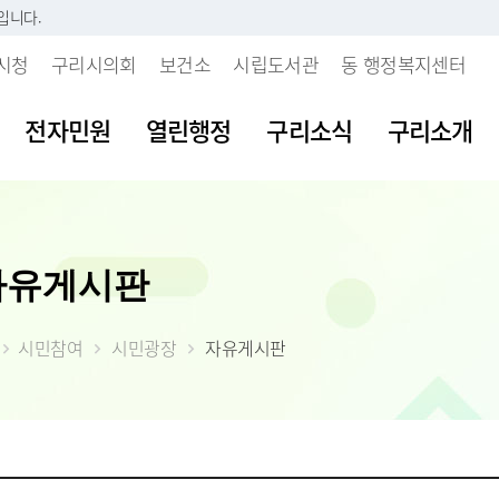
입니다.
시청
구리시의회
보건소
시립도서관
동 행정복지센터
전자민원
열린행정
구리소식
구리소개
시판
내
 개인정보처리방침
보육시설이용불편신고센터
지방세란?
발주계획현황
조직도
여권발급안내
공공데이터 개
주요업무계획
자유게시판
부패행위신고
소리
 인감등록
보처리기기 운영관
불량식품신고센터
세목별납부안내
입찰정보
직원안내
여권신규발급
공공데이터 개
월간업무계획
갑질피해신고
시다
 사실 확인제
장
청소년유해업소신고센터
내가 낸 세금 알아보기
계약정보
부서별 팩스번호
여권재발급신
공공데이터 수
정책실명제
 처리업무 위탁현
시민참여
시민광장
자유게시판
불친절 민원신
등록(호적)민원
물
부동산중개업소위법행위신
월별납부시기
대금지급
시청사안내
여권발급수수
공공데이터 제
시정성과평가
입찰공고
고
청탁금지법 위
원발급기안내
자료실
알아둡시다
입찰공지사항
찾아오시는 길
시정백서
사업발주계획
 목적 외 이용 및
부동산불법거래신고센터
공익신고센터
원실 안내
가
더 낸 세금 찾아가세요
구리시 주요수
제공 현황
예산낭비신고
간 민원실
자산
모바일 납세서비스 신청
2026년 달라지
안전신문고
도
률상담소 운영
체
건축물 및 기타물건 시가표
부동산 불법행위 통합 신
준액 결정고시
약자 배려 창구 운영
 도로명주소
고