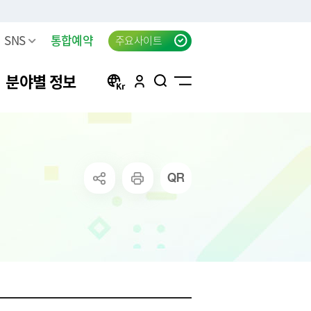
SNS
통합예약
주요사이트
분야별 정보
방
구리 생생뉴스 신청
자동차등록
행정서비스헌장(전문)
태극기 자료실
신청
방목록
한강시민공원 차량등록(구
자동차검사
행정서비스헌장 이행표준
공지사항
리시민)
청
요조사
자동차 검사지연 과태료
클라우드 팩스 서비스 이용
고
료
공신청
결과
자동차 검사지연 과태료 이
신청
의제기
반신고
주정차위반 사전알림
화물자동차 등록
상실적
모바일 납세서비스 신청
화물자동차 관련 자주 묻는
는 시책 및 제
청년내일센터 창업정보제
질문
공 신청
무단방치차량 신고
CCTV통합관제센터 견학 신
방치차량 강제처리