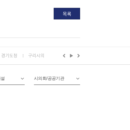
목록
경기도청
구리시의회
경기도의회 구리상담소
구리문화
시설
시의회/공공기관