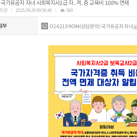
납세자보호관
국가유공자 자녀 사회복지사2급 자..격..증 교육비 100% 면제
코로나19 대응
목록
알림마당
지방직영기업(상
모기서식지 신고센터
선정대리인
지은
2025.09.29 09:56:46
580
목록
자료실
지방공사
지방보조금 부정수급 신고
마을세무사
센터
방재정계획 현황
제안사업신청
지방출자·출연
지방세외수입
첨부
O2-6213-9O94(상담문의)-국가유공자 자녀.j
정공시 현황
산하지방공기업
납부방법 안내
용계획 현황
고액·상습체납자 명단 공개
보공개
지방세 제증명 발급 안내
정투자심사 현황
위원회 인력풀 
비 공개 현황
위원회 인력풀 
 결과 공개
업 경영공시(상·하
현황
신공사 사용전검사
금 중요재산 공시
신공사 감리원배치
내
설비 유지보수·관
·소극행정 정의
규제개혁이란
 사례 목록
규제개혁 자료실
 우수 공무원
규제입증요청