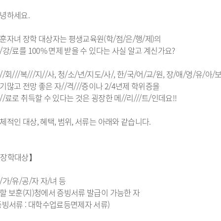
녕하세요.
훈자녀 장학 대상자는 평생교육원(학/점/은/행/제)의
/강/료를 100% 면제 받을 수 있다는 사실 알고 계신가요?
//회///복///지//사, 청/소/년/지도/사/, 한/국/어/교/원, 장/애/영/유/아/
기많고 전망 좋은 자//격///증이나 2/4년제 학위증을
//료로 취득할 수 있다는 것은 굉장한 메//리///트/인데요!!
체적인 대상, 혜택, 범위, 서류는 아래와 같습니다.
장학대상】
/가/유/공/자 자/녀 등
할 보훈(지)청에서 증빙서류 발급이 가능한 자
증빙서류 : 대학수업료등면제자 서류)