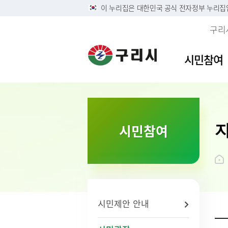
이 누리집은 대한민국 공식 전자정부 누리집
구리
시민참여
이용안내
민원접수
사전정보공표목록
역사속의 구리시
자유게
민원안
구리시
소개
시민참여
정부24
구리시 정보목록공개 및 온
디지털구리문화대전
시민의 
주민 및
영상정
시 연혁
라인 행정기록물 전시
리방침
구술 및 전화민원 안내
칭찬합
본인서명
시민헌
행정정보공개
개인정보
온라인 화상채팅 민원안
가족관계
시 상징
황
내(국민콜110)
조직운영 6대지표 공개
무인민
상징물
개인정보
종합민
구리시
제3자 
화요 야
브랜드 
시민제안 안내
무료 법
전용서
사회적 
구리시