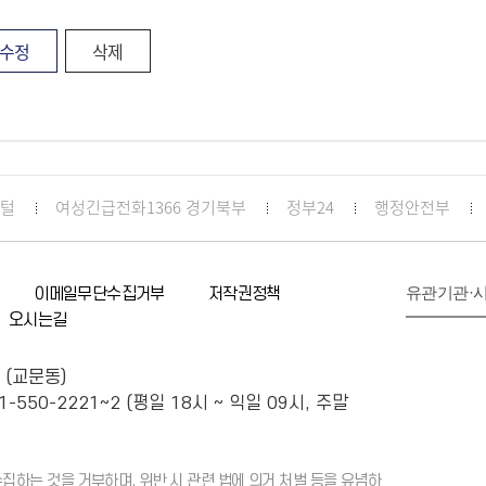
수정
삭제
포털
여성긴급전화1366 경기북부
정부24
행정안전부
유관기관·
이메일무단수집거부
저작권정책
오시는길
 (교문동)
1-550-2221~2 (평일 18시 ~ 익일 09시, 주말
하는 것을 거부하며, 위반 시 관련 법에 의거 처벌 등을 유념하