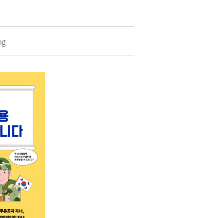
청
 종합정보
·하수도)
구리시 공무원 행동강령
자동차 의무보험
공개감사 및 결과공지
영업용 화물자동차 유가보
조금
기관
이해충돌방지법 자료실
pg
구리시 관내 자동차 검사소
 결산정보
처리결과 공개
자동차관리사업 등록 안내
시민과 함께하는 청렴실천
협약
과태료 체납처분 안내
번호판 영치 안내
제도 안내
신청 목록
위원회 명단
위원회 회의록