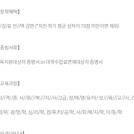
장학혜택】
/강/료 전//액 감면 (*직전 학기 평균 성적이 70점 미만이면 제외)
증빙서류】
육지원대상자 증명서 or 대학수업료면제대상자 증명서
교육과정】
 자//격//증: 사//회///복///지//사//2급, 장/애/영/유/아/ 보///육///교//사
 학/위: 경/영/학, 심/리/학, 컴/퓨/터/공/학, 사/회/복/지/학, 아/동/학
모/집/안/내】