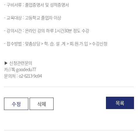
- 구비서류 : 졸업증명서 및 성적증명서
- 교육대상 : 고등학교 졸업자 이상
- 강의시간 : 온라인 강의 하루 1시간30분 정도 수강
- 접수방법 : 맞춤상담 > 학. 습. 설 .계 > 회.원.가.입 > 수강신청
▶ 신청관련문의
카//톡 goodedu77
문의처 : o2-6213-9o94
목록
수정
삭제