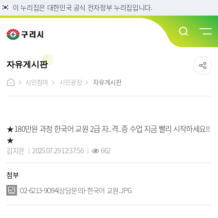
이 누리집은 대한민국 공식 전자정부 누리집입니다.
자유게시판
시민참여
시민광장
자유게시판
자유게시판 상세보기 - 제목, 작성자, 작성일, 조회수, 첨부, 내용 정보 제공
★180만원 과정 한국어 교원 2급 자..격..증 수업 지금 빨리 시작하세요!!
★
작성자 :
작성일 :
조회 :
김지은
2025.07.29 12:37:56
662
첨부
O2-6213-9O94(상담문의)-한국어 교원.JPG