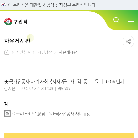
이 누리집은 대한민국 공식 전자정부 누리집입니다.
자유게시판
시민참여
시민광장
자유게시판
자유게시판 상세보기 - 제목, 작성자, 작성일, 조회수, 첨부, 내용 정보 제공
★국가유공자 자녀 사회복지사2급 ..자...격..증.. 교육비 100% 면제
작성자 :
작성일 :
조회 :
김지은
2025.07.22 12:37:08
595
첨부
O2-6213-9O94(상담문의)-국가유공자 자녀.jpg