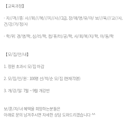
【교육과정】
- 자//격//증: 사//회///복///지//사//2급, 장/애/영/유/아/ 보///육///교//사,
건/강/가/정/사
- 학/위: 경/영/학, 심/리/학, 컴/퓨/터/공/학, 사/회/복/지/학, 아/동/학
【모/집/안/내】
1. 정원 초과시 모/집 마감
2. 모/집/인/원 : 100명 선/착/순 모/집 (현재71명)
3. 개/강/일: 7월 ~ 9월 개강반
보/훈/자/녀 혜택을 희망하는분들은
아래로 문의 남겨주시면 자세한 상담 도와드리겠습니다 ^^