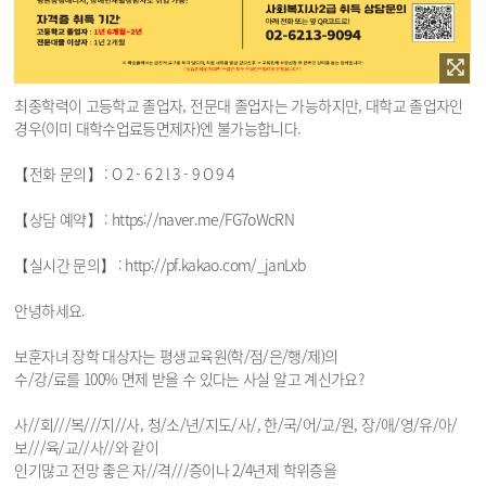
최종학력이 고등학교 졸업자, 전문대 졸업자는 가능하지만, 대학교 졸업자인
경우(이미 대학수업료등면제자)엔 불가능합니다.
【전화 문의】 : O 2 - 6 2 l 3 - 9 O 9 4
【상담 예약】 : https://naver.me/FG7oWcRN
【실시간 문의】 : http://pf.kakao.com/_janLxb
안녕하세요.
보훈자녀 장학 대상자는 평생교육원(학/점/은/행/제)의
수/강/료를 100% 면제 받을 수 있다는 사실 알고 계신가요?
사//회///복///지//사, 청/소/년/지도/사/, 한/국/어/교/원, 장/애/영/유/아/
보///육/교//사//와 같이
인기많고 전망 좋은 자//격///증이나 2/4년제 학위증을