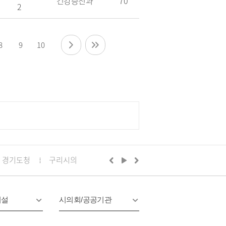
건강증진과
70
2
8
9
10
경기도청
구리시의회
경기도의회 구리상담소
구리문화
시설
시의회/공공기관