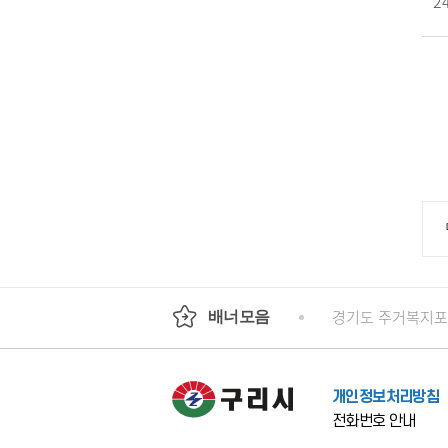
2
기도평생교육진흥원
국가인권위원회 인권e
경기도 주거복지
배너모음
개인정보처리방침
전화번호 안내