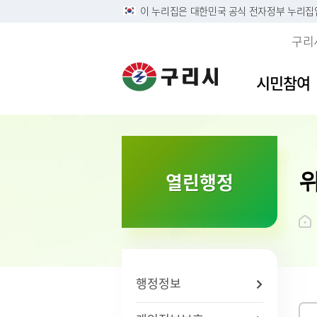
이 누리집은 대한민국 공식 전자정부 누리집
구리
시민참여
이용안내
민원접수
사전정보공표목록
역사속의 구리시
자유게
민원안
구리시
소개
열린행정
정부24
구리시 정보목록공개 및 온
디지털구리문화대전
시민의 
주민 및
영상정
시 연혁
라인 행정기록물 전시
리방침
구술 및 전화민원 안내
칭찬합
본인서명
시민헌
행정정보공개
개인정보
온라인 화상채팅 민원안
가족관계
시 상징
황
내(국민콜110)
조직운영 6대지표 공개
무인민
상징물
개인정보
종합민
구리시
제3자 
화요 야
브랜드 
행정정보
무료 법
전용서
사회적 
구리시