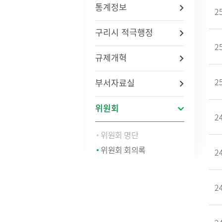
통계정보
자주묻는질문(FAQ)
인사통계
적극행
2
사업체조사
구리시 적극행정
사회조사
2
기초생활보장수급자현황
규제개혁
노인등록통계
통계연보
2
부서자료실
경기통계
국가통계
통계 지리정보 서비스
위원회
2
위원회 명단
위원회 회의록
2
2