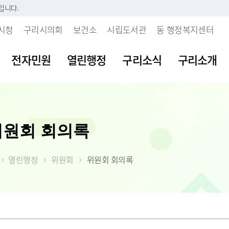
입니다.
시청
구리시의회
보건소
시립도서관
동 행정복지센터
전자민원
열린행정
구리소식
구리소개
시판
내
 개인정보처리방침
보육시설이용불편신고센터
지방세란?
발주계획현황
조직도
여권발급안내
공공데이터 개
주요업무계획
위원회 회의록
부패행위신고
소리
 인감등록
보처리기기 운영관
불량식품신고센터
세목별납부안내
입찰정보
직원안내
여권신규발급
공공데이터 개
월간업무계획
갑질피해신고
시다
 사실 확인제
장
청소년유해업소신고센터
내가 낸 세금 알아보기
계약정보
부서별 팩스번호
여권재발급신
공공데이터 수
정책실명제
 처리업무 위탁현
열린행정
위원회
위원회 회의록
불친절 민원신
등록(호적)민원
물
부동산중개업소위법행위신
월별납부시기
대금지급
시청사안내
여권발급수수
공공데이터 제
시정성과평가
입찰공고
고
청탁금지법 위
원발급기안내
자료실
알아둡시다
입찰공지사항
찾아오시는 길
시정백서
사업발주계획
 목적 외 이용 및
부동산불법거래신고센터
공익신고센터
원실 안내
가
더 낸 세금 찾아가세요
구리시 주요수
제공 현황
예산낭비신고
간 민원실
자산
모바일 납세서비스 신청
2026년 달라지
안전신문고
도
률상담소 운영
체
건축물 및 기타물건 시가표
부동산 불법행위 통합 신
준액 결정고시
약자 배려 창구 운영
 도로명주소
고