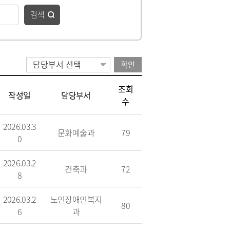
청
 종합정보
·하수도)
구리시 공무원 행동강령
자동차 의무보험
검색
공개감사 및 결과공지
영업용 화물자동차 유가보
조금
기관
이해충돌방지법 자료실
구리시 관내 자동차 검사소
 결산정보
처리결과 공개
자동차관리사업 등록 안내
시민과 함께하는 청렴실천
확인
협약
과태료 체납처분 안내
번호판 영치 안내
제도 안내
조회
작성일
담당부서
신청 목록
수
2026.03.3
문화예술과
79
0
2026.03.2
건축과
72
8
2026.03.2
노인장애인복지
위원회 명단
80
6
과
위원회 회의록