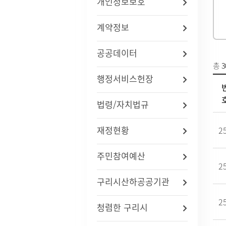
개인정보보호
법령/자치법규
예산서 
관련사이트
결산서 
계약정보
중기지
국내
지방재
공공데이터
연도별 사업추진현황
국외
기금운
총
3
재정정
행정서비스헌장
지방재
업무추진
법령/자치법규
용역과제
지방공기
수도) 
재정현황
2
개인하수처리시설(정화조)
정보통
지방보조
대형폐기물인터넷접수
정보통
현황
신고안
주민참여예산
정보통신
2
리 업무
구리시산하공공기관
인구현황
적극행정
2
청렴한 구리시
자동차등록현황
적극행정
세무상담실
면적·행정구역현황
적극행정