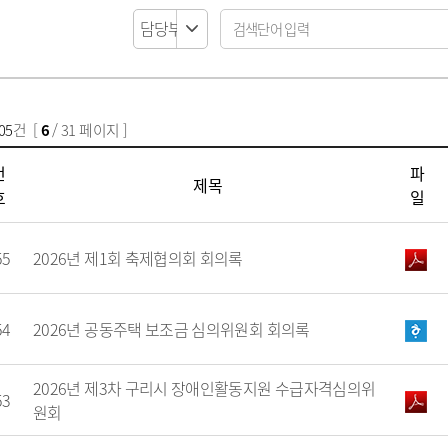
납세자보호관
코로나19 대응
목록
알림마당
지방직영기업(상
모기서식지 신고센터
선정대리인
목록
자료실
지방공사
지방보조금 부정수급 신고
마을세무사
센터
방재정계획 현황
제안사업신청
지방출자·출연
지방세외수입
정공시 현황
산하지방공기업
납부방법 안내
용계획 현황
고액·상습체납자 명단 공개
05
건 [
6
/ 31 페이지 ]
보공개
지방세 제증명 발급 안내
정투자심사 현황
위원회 인력풀 
번
파
제목
비 공개 현황
위원회 인력풀 
호
일
 결과 공개
업 경영공시(상·하
현황
55
2026년 제1회 축제협의회 회의록
신공사 사용전검사
금 중요재산 공시
신공사 감리원배치
내
설비 유지보수·관
54
2026년 공동주택 보조금 심의위원회 회의록
2026년 제3차 구리시 장애인활동지원 수급자격심의위
·소극행정 정의
규제개혁이란
53
원회
 사례 목록
규제개혁 자료실
 우수 공무원
규제입증요청