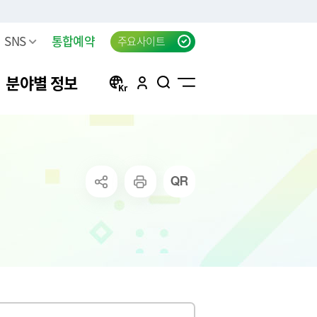
SNS
통합예약
주요사이트
분야별 정보
방
구리 생생뉴스 신청
자동차등록
행정서비스헌장(전문)
태극기 자료실
신청
방목록
한강시민공원 차량등록(구
자동차검사
행정서비스헌장 이행표준
공지사항
리시민)
청
요조사
자동차 검사지연 과태료
클라우드 팩스 서비스 이용
고
료
공신청
결과
자동차 검사지연 과태료 이
신청
의제기
반신고
주정차위반 사전알림
화물자동차 등록
상실적
모바일 납세서비스 신청
화물자동차 관련 자주 묻는
는 시책 및 제
청년내일센터 창업정보제
질문
공 신청
무단방치차량 신고
CCTV통합관제센터 견학 신
방치차량 강제처리