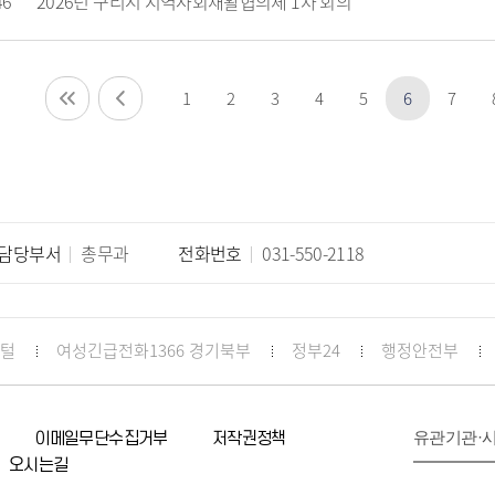
46
2026년 구리시 지역사회재활협의체 1차 회의
1
2
3
4
5
6
7
담당부서
총무과
전화번호
031-550-2118
포털
여성긴급전화1366 경기북부
정부24
행정안전부
유관기관·
이메일무단수집거부
저작권정책
오시는길