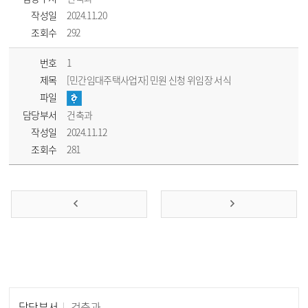
작성일
2024.11.20
조회수
292
번호
1
제목
[민간임대주택사업자] 민원 신청 위임장 서식
파일
담당부서
건축과
작성일
2024.11.12
조회수
281
담당부서
건축과