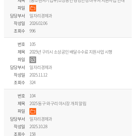
제목
[중소벤처기업부]소상공인 경영안정 바우처 지원사업 안내
파일
담당부서
일자리경제과
작성일
2026.02.06
조회수
996
번호
105
제목
2025년 구리시 소상공인 배달수수료 지원사업 시행
파일
담당부서
일자리경제과
작성일
2025.11.12
조회수
324
번호
104
제목
2025 동구·와구리 야시장 개최 알림
파일
담당부서
일자리경제과
작성일
2025.10.28
조회수
158