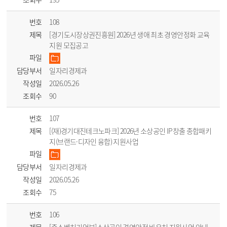
번호
108
제목
[경기도시장상권진흥원] 2026년 생애 최초 경영안정화 교육
지원 모집공고
파일
담당부서
일자리경제과
작성일
2026.05.26
조회수
90
번호
107
제목
[(재)경기대진테크노파크] 2026년 소상공인 IP창출 종합패키
지(브랜드·디자인 융합) 지원사업
파일
담당부서
일자리경제과
작성일
2026.05.26
조회수
75
번호
106