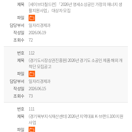
제목
[세이브더칠드런] 「2026년 영세소상공인 가정의 에너지 생
활지원사업」 대상자 모집
파일
담당부서
일자리경제과
작성일
2026.06.19
조회수
72
번호
112
제목
(경기도시장상권진흥원) 2026년 경기도 소공인 제품 해외 개
척단 모집공고
파일
담당부서
일자리경제과
작성일
2026.06.15
조회수
73
번호
111
제목
(경기북부지식재산센터) 2026년 지역대표 K-브랜드100 지원
사업
파일