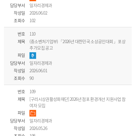
담당부서
일자리경제과
작성일
2026.06.02
조회수
102
번호
110
제목
(중소벤처기업부) 「2026년 대한민국 소상공인대회」 포상
추가모집 공고
파일
담당부서
일자리경제과
작성일
2026.06.01
조회수
90
번호
109
제목
[구리시상권활성화재단] 2026년 점포 환경개선 지원사업 참
여자 모집
파일
담당부서
일자리경제과
작성일
2026.05.26
조회수
195