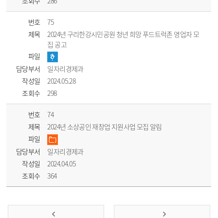
조회수
286
번호
75
제목
2024년 구리한강시민공원 청년 희망 푸드트럭존 영업자 모
집 공고
파일
담당부서
일자리경제과
작성일
2024.05.28
조회수
298
번호
74
제목
2024년 소상공인 재창업 지원사업 모집 알림
파일
담당부서
일자리경제과
작성일
2024.04.05
조회수
364