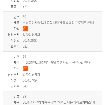
작성일
2024.08.08
조회수
374
번호
80
제목
소상공인자영업자 종합 대책(새출발 희망 프로젝트) 안내
파일
담당부서
일자리경제과
작성일
2024.08.08
조회수
322
번호
79
제목
「2024년도 오리메뉴 개발 지원사업」 신규사업 안내
파일
담당부서
일자리경제과
작성일
2024.07.09
조회수
843
번호
78
제목
2024 경기살리기 통큰세일 "야외로 나온 라이브커머스" 개