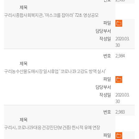
제목
구리시종합사회복지관, ‘마스크를 잡아라’ 72초 영상공모
파일
담당부서
작성일
2020.03.
30
번호
2,984
제목
구리농수산물도매시장 일시휴업 ‘코로나19 고강도 방역 실시’
파일
담당부서
작성일
2020.03.
30
번호
2,983
제목
구리시, 코로나19 대응 건강진단(보건증) 한시적 유예 연장
파일