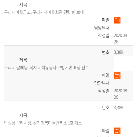
제목
구리새마을금고, 구리시새마을회관 건립 힘 보태
파일
담당부서
작성일
2020.08.
26
번호
3,389
제목
구리시 갈매동, 복지 시책유공자 모범시민 표창 전수
파일
담당부서
작성일
2020.08.
26
번호
3,388
제목
안승남 구리시장, 경기행복마을관리소 1호 개소
파일