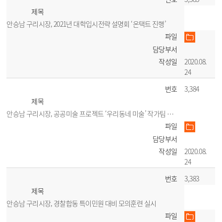
제목
안승남 구리시장, 2021년 대학입시전략 설명회 ‘온택트 진행’
파일
담당부서
작성일
2020.08.
24
번호
3,384
제목
안승남 구리시장, 공공미술 프로젝트 ‘우리동네 미술’ 작가팀 공모
파일
담당부서
작성일
2020.08.
24
번호
3,383
제목
안승남 구리시장, 경찰합동 특이민원 대비 모의훈련 실시
파일