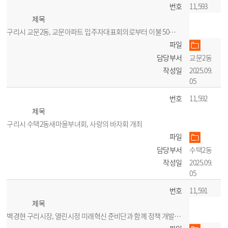
번호
11,593
제목
구리시 교문2동, 교문아파트 입주자대표회의로부터 이불 50채 기탁받아
파일
담당부서
교문2동
작성일
2025.09.
05
번호
11,592
제목
구리시 수택2동새마을부녀회, 사랑의 바자회 개최
파일
담당부서
수택2동
작성일
2025.09.
05
번호
11,591
제목
백경현 구리시장, 열린시정 미래혁신 준비단과 함께 정책 개발 본격화