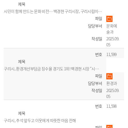
제목
시민이 함께 만드는 문화 비전… 백경현 구리시장, 구리시립미술관 학술포럼 개최
파일
담당부서
문화예
술과
작성일
2025.09.
05
번호
11,599
제목
구리시, 환경개선부담금 징수율 경기도 1위! 백경현 시장 “시민 체감 환경정책, 성
파일
담당부서
환경과
작성일
2025.09.
05
번호
11,598
제목
구리시, 추석 앞두고 이웃에게 따뜻한 마음 전해
파일