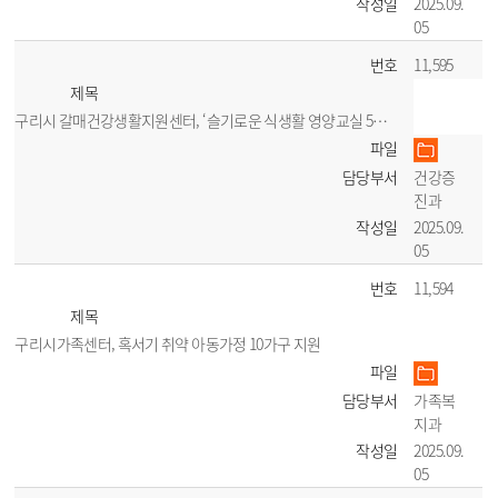
작성일
2025.09.
05
번호
11,595
제목
구리시 갈매건강생활지원센터, ‘슬기로운 식생활 영양교실 5기’ 개강
파일
담당부서
건강증
진과
작성일
2025.09.
05
번호
11,594
제목
구리시가족센터, 혹서기 취약 아동가정 10가구 지원
파일
담당부서
가족복
지과
작성일
2025.09.
05