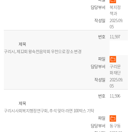
담당부서
복지정
책과
작성일
2025.09.
05
번호
11,597
제목
구리시, 제12회 왕숙천음악회 우천으로 장소 변경
파일
담당부서
구리문
화재단
작성일
2025.09.
05
번호
11,596
제목
구리시사회복지행정연구회, 추석 맞아 라면 100박스 기탁
파일
담당부서
동구동