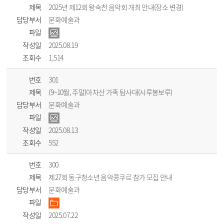
제목
2025년 제12회 왕숙천 음악회 개최 안내(장소 변경)
담당부서
문화예술과
파일
작성일
2025.08.19
조회수
1,514
번호
301
제목
(9~10월, 주말)아차산 가족 탐사대(시루봉보루)
담당부서
문화예술과
파일
작성일
2025.08.13
조회수
552
번호
300
제목
제27회 동구청소년 음악콩쿠르 참가 모집 안내
담당부서
문화예술과
파일
작성일
2025.07.22