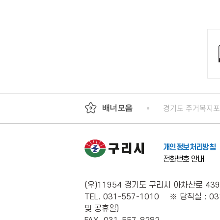
기도평생교육진흥원
국가인권위원회 인권e
경기도 주거복지
배너모음
개인정보처리방침
전화번호 안내
(우)11954 경기도 구리시 아차산로 439
TEL. 031-557-1010 ※ 당직실 : 03
및 공휴일)