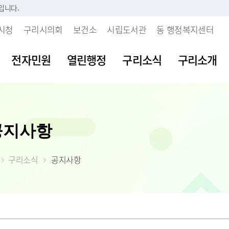
입니다.
시청
구리시의회
보건소
시립도서관
동 행정복지센터
전자민원
열린행정
구리소식
구리소개
시판
내
 개인정보처리방침
보육시설이용불편신고센터
지방세란?
발주계획현황
조직도
여권발급안내
공공데이터 개
주요업무계획
공지사항
부패행위신고
소리
 인감등록
보처리기기 운영관
불량식품신고센터
세목별납부안내
입찰정보
직원안내
여권신규발급
공공데이터 개
월간업무계획
갑질피해신고
시다
 사실 확인제
장
청소년유해업소신고센터
내가 낸 세금 알아보기
계약정보
부서별 팩스번호
여권재발급신
공공데이터 수
정책실명제
 처리업무 위탁현
구리소식
공지사항
불친절 민원신
등록(호적)민원
물
부동산중개업소위법행위신
월별납부시기
대금지급
시청사안내
여권발급수수
공공데이터 제
시정성과평가
입찰공고
고
청탁금지법 위
원발급기안내
자료실
알아둡시다
입찰공지사항
찾아오시는 길
시정백서
사업발주계획
 목적 외 이용 및
부동산불법거래신고센터
공익신고센터
원실 안내
가
더 낸 세금 찾아가세요
구리시 주요수
제공 현황
예산낭비신고
간 민원실
자산
모바일 납세서비스 신청
2026년 달라지
안전신문고
도
률상담소 운영
체
건축물 및 기타물건 시가표
부동산 불법행위 통합 신
준액 결정고시
약자 배려 창구 운영
 도로명주소
고