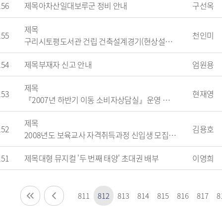
256
제목
아차산일대보루군 정비 안내
구선옥
정 시민추천
지방기업 규제애로 신고센
터
제목
국무조정실 규제신문고
255
천인미
구리시토평도서관 건립 건축설계경기(현상설계)공모 공고
254
제목
부재자 신고 안내
엄원용
제목
253
현재영
『2007년 하반기 이동 소비자상담실』운영 안내 (일정변경)
제목
252
김용호
2008년도 보육교사 자격취득과정 신입생 모집 공고
251
제목
대형 뮤지컬 '두 번째 태양' 초대권 배부
이영희
811
812
813
814
815
816
817
8