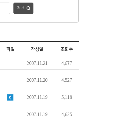
청
 종합정보
·하수도)
구리시 공무원 행동강령
자동차 의무보험
검색
공개감사 및 결과공지
영업용 화물자동차 유가보
조금
기관
이해충돌방지법 자료실
구리시 관내 자동차 검사소
 결산정보
처리결과 공개
자동차관리사업 등록 안내
시민과 함께하는 청렴실천
협약
과태료 체납처분 안내
번호판 영치 안내
제도 안내
파일
작성일
조회수
신청 목록
2007.11.21
4,677
2007.11.20
4,527
2007.11.19
5,118
2007.11.19
위원회 명단
4,625
위원회 회의록