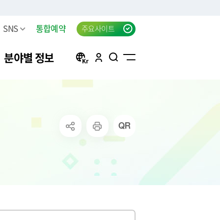
SNS
통합예약
주요사이트
분야별 정보
방
구리 생생뉴스 신청
자동차등록
행정서비스헌장(전문)
태극기 자료실
신청
방목록
한강시민공원 차량등록(구
자동차검사
행정서비스헌장 이행표준
공지사항
리시민)
청
요조사
자동차 검사지연 과태료
클라우드 팩스 서비스 이용
고
료
공신청
결과
자동차 검사지연 과태료 이
신청
의제기
반신고
주정차위반 사전알림
화물자동차 등록
상실적
모바일 납세서비스 신청
화물자동차 관련 자주 묻는
는 시책 및 제
청년내일센터 창업정보제
질문
공 신청
무단방치차량 신고
CCTV통합관제센터 견학 신
방치차량 강제처리