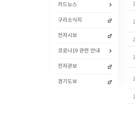
카드뉴스
자주묻는질문(FAQ)
인사통계
적극행
사업체조사
구리소식지
사회조사
기초생활보장수급자현황
전자시보
노인등록통계
통계연보
코로나19 관련 안내
경기통계
국가통계
통계 지리정보 서비스
전자관보
경기도보