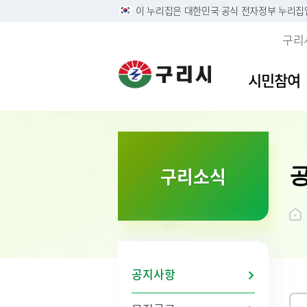
이 누리집은 대한민국 공식 전자정부 누리집
구리
시민참여
이용안내
민원접수
사전정보공표목록
역사속의 구리시
자유게
민원안
구리시
소개
구리소식
정부24
구리시 정보목록공개 및 온
디지털구리문화대전
시민의 
주민 및
영상정
시 연혁
라인 행정기록물 전시
리방침
구술 및 전화민원 안내
칭찬합
본인서명
시민헌
행정정보공개
개인정보
온라인 화상채팅 민원안
가족관계
시 상징
황
내(국민콜110)
조직운영 6대지표 공개
무인민
상징물
개인정보
종합민
구리시
제3자 
화요 야
브랜드 
공지사항
무료 법
전용서
사회적 
구리시