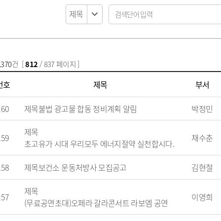
납세자보호관
코로나19 대응
목록
알림마당
지방직영기업(상
모기서식지 신고센터
선정대리인
목록
자료실
지방공사
지방보조금 부정수급 신고
마을세무사
센터
방재정계획 현황
제안사업신청
지방출자·출연
지방세외수입
정공시 현황
산하지방공기업
납부방법 안내
용계획 현황
고액·상습체납자 명단 공개
,370
건 [
812
/ 837 페이지 ]
보공개
지방세 제증명 발급 안내
정투자심사 현황
위원회 인력풀 
번호
제목
부서
비 공개 현황
위원회 인력풀 
 결과 공개
260
제목
불법 광고물 합동 정비계획 알림
박정민
업 경영공시(상·하
현황
신공사 사용전검사
제목
259
채수춘
금 중요재산 공시
신공사 감리원배치
초고유가 시대 우리모두 에너지절약 실천합시다.
내
설비 유지보수·관
258
제목
보건소 운동처방사 모집공고
김현철
제목
·소극행정 정의
257
규제개혁이란
이영희
(무료공연초대)오페라 갈라콘서트 라보엠 공연
 사례 목록
규제개혁 자료실
 우수 공무원
규제입증요청