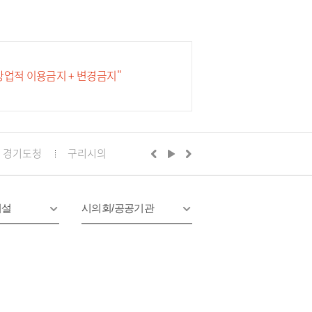
 상업적 이용금지 + 변경금지"
경기도청
구리시의회
경기도의회 구리상담소
구리문화
시설
시의회/공공기관