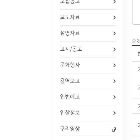
모집공고
법령/자치법규
예산서 
관련사이트
결산서 
보도자료
중기지
국내
지방재
설명자료
연도별 사업추진현황
국외
기금운
총
8
재정정
고시/공고
지방재
업무추진
문화행사
용역과제
지방공기
수도) 
용역보고
개인하수처리시설(정화조)
정보통
지방보조
대형폐기물인터넷접수
정보통
현황
신고안
입법예고
정보통신
리 업무
입찰정보
인구현황
적극행정
구리영상
자동차등록현황
적극행정
세무상담실
면적·행정구역현황
적극행정