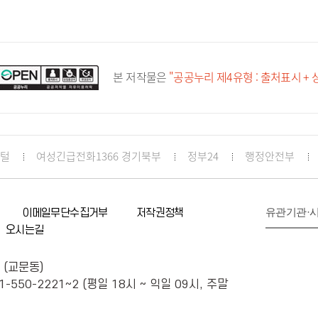
본 저작물은
"공공누리 제4유형 : 출처표시 +
포털
여성긴급전화1366 경기북부
정부24
행정안전부
유관기관·
이메일무단수집거부
저작권정책
오시는길
 (교문동)
1-550-2221~2 (평일 18시 ~ 익일 09시, 주말