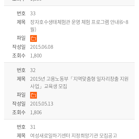
번호
33
제목
장자호수생태체험관 운영 체험 프로그램 안내(6~8
월)
파일
작성일
2015.06.08
조회수
1,800
번호
32
제목
2015년 고용노동부「지역맞춤형 일자리창출 지원
사업」교육생 모집
파일
작성일
2015.05.13
조회수
1,806
번호
31
제목
여성새로일하기센터 지정희망기관 모집공고