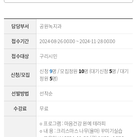
강좌조회 - 담당부서, 접수기간, 접수대상, 신청/모집, 선발방법, 세부내용, 첨부파일
담당부서
공원녹지과
접수기간
2024-08-26 00:00 ~ 2024-11-28 00:00
접수대상
구리시민
신청
9
명 / 모집정원
10
명 (대기신청
5
명 / 대기
신청/모집
정원
5
명)
선발방법
선착순
수강료
무료
○ 프로그램 : 마음건강 원예 테라피
○ 내 용 : 크리스마스 나무(율마) 꾸미기실습