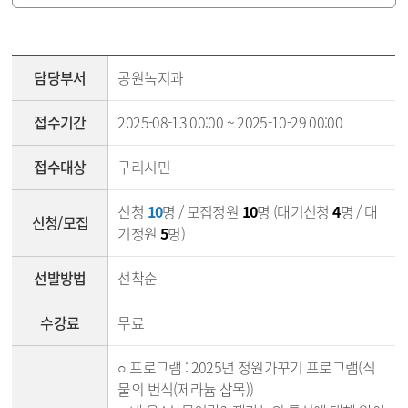
강좌조회 - 담당부서, 접수기간, 접수대상, 신청/모집, 선발방법, 세부내용, 첨부파일
담당부서
공원녹지과
접수기간
2025-08-13 00:00 ~ 2025-10-29 00:00
접수대상
구리시민
신청
10
명 / 모집정원
10
명 (대기신청
4
명 / 대
신청/모집
기정원
5
명)
선발방법
선착순
수강료
무료
○ 프로그램 : 2025년 정원가꾸기 프로그램(식
물의 번식(제라늄 삽목))