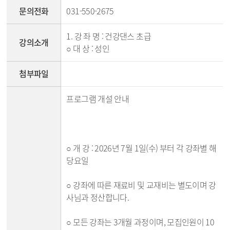
문의전화
031-550-2675
1. 강 좌 명 : 건강댄스 초급
강의소개
○ 대 상 : 성인
첨부파일
프로그램 개설 안내
○ 개 강 : 2026년 7월 1일(수) 부터 각 강좌별 해
당요일
○ 강좌에 따른 재료비 및 교재비는 별도이며 강
사님과 정산합니다.
○ 모든 강좌는 3개월 과정이며, 모집인원이 10