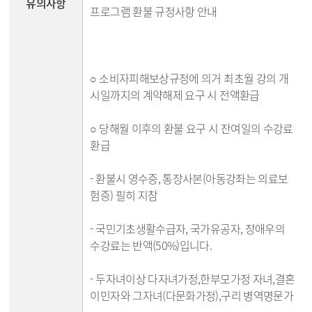
유의사항
프로그램 환불 규정사항 안내
○ 소비자피해보상규정에 의거 최초월 강의 개
시일까지의 계약해제 요구 시 전액환급
○ 당해월 이후의 환불 요구 시 잔여일의 수강료
환급
- 환불시 영수증, 통장사본(아동강좌는 의료보
험증) 필히 지참
- 국민기초생활수급자, 국가유공자, 장애우의
수강료는 반액(50%)입니다.
- 두자녀이상 다자녀가정,한부모가정 자녀,결혼
이민자와 그자녀(다문화가정),구리 병역명문가