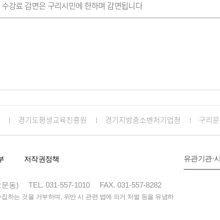
 수강료 감면은 구리시민에 한하며 감면됩니다
경기도평생교육진흥원
경기지방중소벤처기업청
구리문
유관기관·
부
저작권정책
교문동)
TEL. 031-557-1010
FAX. 031-557-8282
하는 것을 거부하며, 위반 시 관련 법에 의거 처벌 등을 유념하