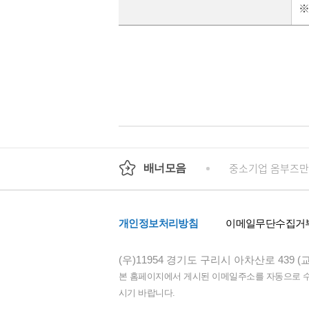
※
회
정부24
경기도청
행정안전부
중소기업 옴부즈만
배너모음
개인정보처리방침
이메일무단수집거
(우)11954 경기도 구리시 아차산로 439 (
본 홈페이지에서 게시된 이메일주소를 자동으로 수집
시기 바랍니다.