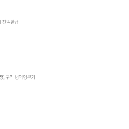
시 전액환급
정),구리 병역명문가