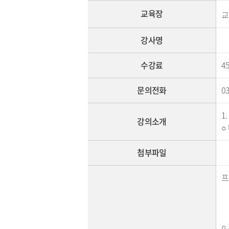
교육장
교
강사명
수강료
4
문의전화
0
1
강의소개
○
첨부파일
프
○