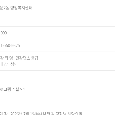
문2동 행정복지센터
5000
31-550-2675
. 강 좌 명 : 건강댄스 중급
 대 상 : 성인
로그램 개설 안내
 개 강 : 2026년 7월 1일(수) 부터 각 강좌별 해당요일