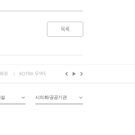
목록
화원
KOTRA 무역투자24
구리시의회
정부24
경기
시설
시의회/공공기관