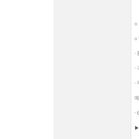
○
○
-
-
-
예
-
▶