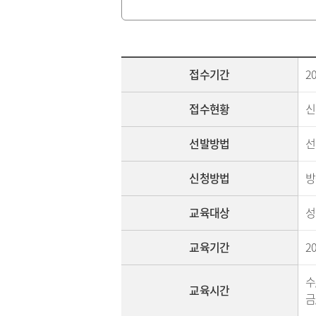
접수기간
20
접수현황
신
선발방법
선
신청방법
방
교육대상
성
교육기간
20
수/
교육시간
금/