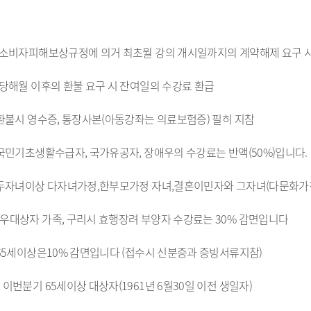
 소비자피해보상규정에 의거 최초월 강의 개시일까지의 계약해제 요구 
 당해월 이후의 환불 요구 시 잔여일의 수강료 환급
 환불시 영수증, 통장사본(아동강좌는 의료보험증) 필히 지참
 국민기초생활수급자, 국가유공자, 장애우의 수강료는 반액(50%)입니다.
 두자녀이상 다자녀가정,한부모가정 자녀,결혼이민자와 그자녀(다문화가
우대상자 가족, 구리시 효행장려 부양자 수강료는 30% 감면입니다
 65세이상은10% 감면입니다 (접수시 신분증과 증빙서류지참)
 이번분기 65세이상 대상자(1961년 6월30일 이전 생일자)