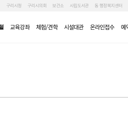
구리시청
구리시의회
보건소
시립도서관
동 행정복지센터
교육강좌
체험/견학
시설대관
온라인접수
예
털