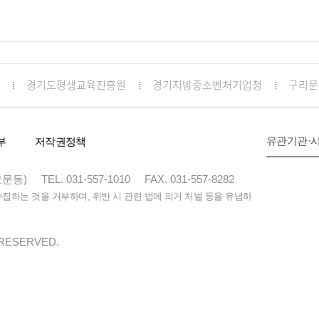
경기도평생교육진흥원
경기지방중소벤처기업청
구리문
유관기관·
부
저작권정책
교문동)
TEL. 031-557-1010
FAX. 031-557-8282
하는 것을 거부하며, 위반 시 관련 법에 의거 처벌 등을 유념하
 RESERVED.