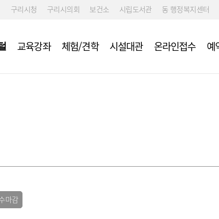
구리시청
구리시의회
보건소
시립도서관
동 행정복지센터
교육강좌
체험/견학
시설대관
온라인접수
예
털
수마감