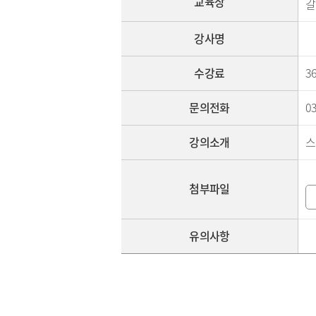
교육장
갈
강사명
수강료
3
문의전화
0
강의소개
스
첨부파일
유의사항