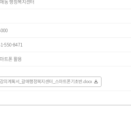
매동 행정복지센터
6000
31-550-8471
마트폰 활용
강의계획서_갈매행정복지센터_스마트폰기초반.docx