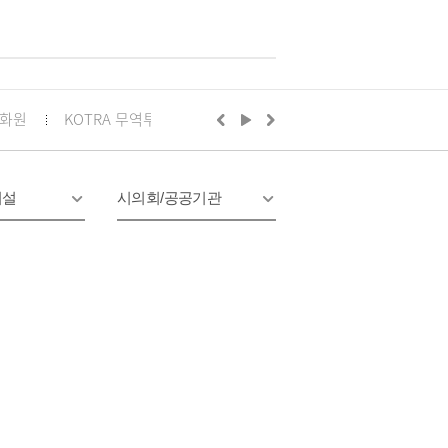
화원
KOTRA 무역투자24
구리시의회
정부24
경기
시설
시의회/공공기관