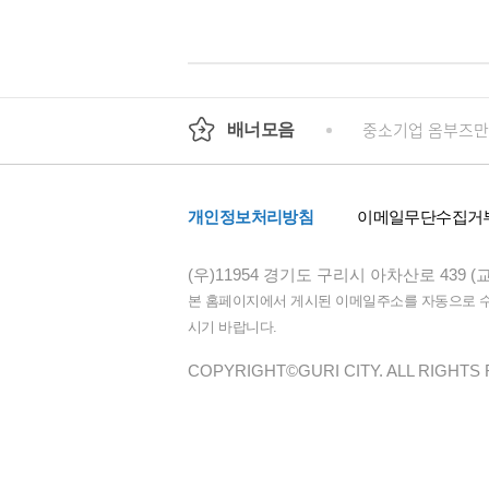
회
정부24
경기도청
행정안전부
중소기업 옴부즈만
배너모음
개인정보처리방침
이메일무단수집거
(우)11954 경기도 구리시 아차산로 439 (
본 홈페이지에서 게시된 이메일주소를 자동으로 수집
시기 바랍니다.
COPYRIGHT©GURI CITY. ALL RIGHTS