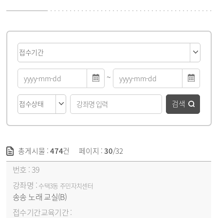
게시물 검색
~
검색
총게시물 :
474
건
페이지 :
30
/32
강좌목록 - 번호, 강좌명, 접수기간&교육기간, 교육요일/시간, 선발방법, 신청/모집(대기자), 신청방법, 접수상태 순
39
수택3동 주민자치센터
송송 노래 교실(B)