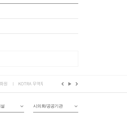
화원
KOTRA 무역투자24
구리시의회
정부24
경기
시설
시의회/공공기관