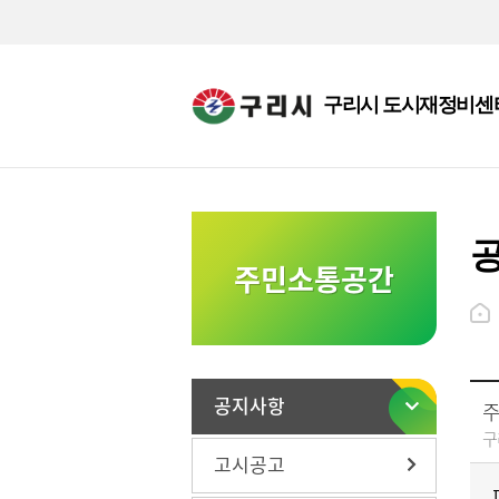
구리시 도시재정비센
주민소통공간
공지사항
주
구
고시공고