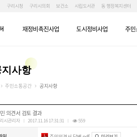
구리시청
구리시의회
보건소
시립도서관
동 행정복지센터
재정비촉진사업
도시정비사업
주민
터
공지사항
주민소통공간
공지사항
민 의견서 검토 결과
리시관리자
2017.11.16 17:31:31
559
파일
주민의견서 답변.pdf
미리보기