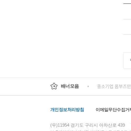
회
정부24
경기도청
행정안전부
중소기업 옴부즈만
배너모음
개인정보처리방침
이메일무단수집거
(우)11954 경기도 구리시 아차산로 439