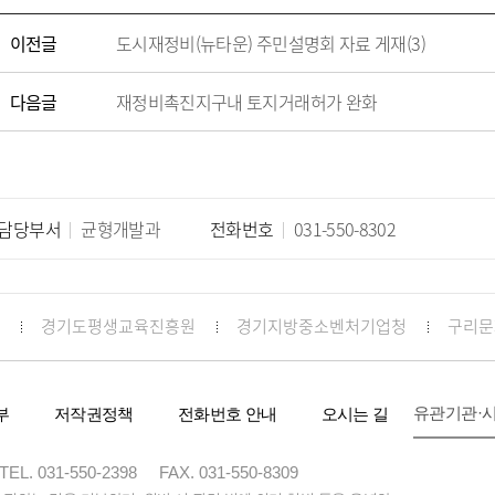
이전글
도시재정비(뉴타운) 주민설명회 자료 게재(3)
다음글
재정비촉진지구내 토지거래허가 완화
담당부서
균형개발과
전화번호
031-550-8302
경기도평생교육진흥원
경기지방중소벤처기업청
구리문
유관기관·
부
저작권정책
전화번호 안내
오시는 길
TEL. 031-550-2398
FAX. 031-550-8309