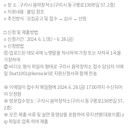
○ 장 소 : 구리시 음악창작소(구리시 동구릉로136번길 57, 2층)
○ 지원내용 : 붙임 참조
○ 추진방식 : 모집공고 및 접수 → 심사 → 선정
□ 신청 및 제출방법
○ 신청기간 : 2024. 6. 1.(토) ~ 6. 28.(금)
○ 신청방법
① 업로드된 데모곡에 노랫말을 작사하여 가창 또는 자작곡 1곡을
가창하여
② 비디오 형식 파일의 형태로 구리시 음악창작소 접수 담당자 이메
일 (burt1001@korea.kr)로 지원신청서와 함께 전송
※ 이메일이 접수처 메일함에 2024. 6. 28.(금) 17:00까지 수신되어
야 인정함
※ 방문접수장소 : 구리시 음악창작소(구리시 동구릉로136번길 57,
2층)
※ 모든 제출 서류 및 실연 동영상을 포함하여 뮤지션명(대표이름).z
ip 파일로 압축 하여 제출