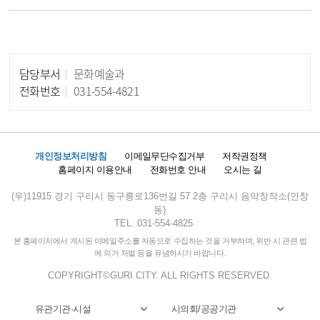
담당부서
문화예술과
담당자 정보
전화번호
031-554-4821
개인정보처리방침
이메일무단수집거부
저작권정책
홈페이지 이용안내
전화번호 안내
오시는 길
(우)11915 경기 구리시 동구릉로136번길 57 2층 구리시 음악창작소(인창
동)
TEL. 031-554-4825
본 홈페이지에서 게시된 이메일주소를 자동으로 수집하는 것을 거부하며, 위반 시 관련 법
에 의거 처벌 등을 유념하시기 바랍니다.
COPYRIGHT©GURI CITY. ALL RIGHTS RESERVED.
유관기관·시설
시의회/공공기관