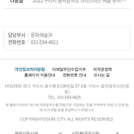
다음글
2022 구리시 음악창작소 크리스마스 캐롤 뮤직비디오 촬영
담당부서
문화예술과
담당자 정보
전화번호
031-554-4821
개인정보처리방침
이메일무단수집거부
저작권정책
홈페이지 이용안내
전화번호 안내
오시는 길
(우)11915 경기 구리시 동구릉로136번길 57 2층 구리시 음악창작소(인창
동)
TEL. 031-554-4825
본 홈페이지에서 게시된 이메일주소를 자동으로 수집하는 것을 거부하며, 위반 시 관련 법
에 의거 처벌 등을 유념하시기 바랍니다.
COPYRIGHT©GURI CITY. ALL RIGHTS RESERVED.
유관기관·시설
시의회/공공기관